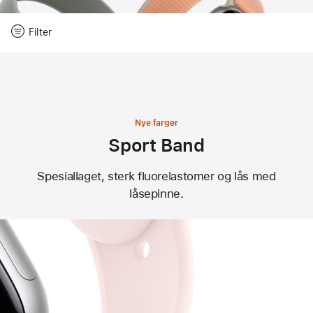
Nullstill
Filter
-
Filter
Close
Filter
Nye farger
Sport Band
Spesiallaget, sterk fluorelastomer og lås med
låsepinne.