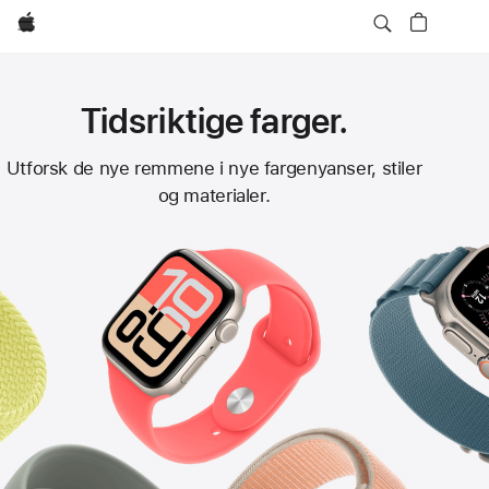
Apple
Tidsriktige farger.
Remmer
Utforsk de nye remmene i nye fargenyanser, stiler
og materialer.
til
Apple
Watch