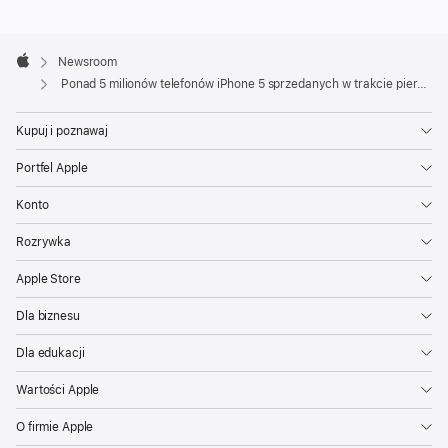
Apple
Footer

Newsroom
Apple
Ponad 5 milionów telefonów iPhone 5 sprzedanych w trakcie pierwszego weekendu
Kupuj i poznawaj
Portfel Apple
Konto
Rozrywka
Apple Store
Dla biznesu
Dla edukacji
Wartości Apple
O firmie Apple