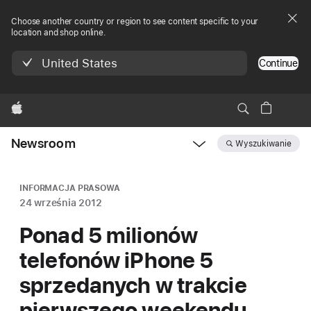
Choose another country or region to see content specific to your
location and shop online.
United States
Continue
Apple
Newsroom
Wyszukiwanie
Open
Newsroom
navigation
INFORMACJA PRASOWA
24 września 2012
Ponad 5 milionów
telefonów iPhone 5
sprzedanych w trakcie
pierwszego weekendu