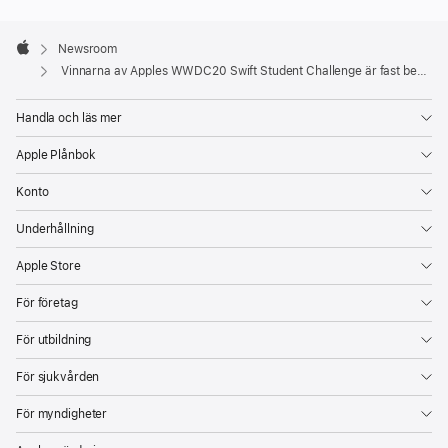
Apple
Footer

Newsroom
Apple
Vinnarna av Apples WWDC20 Swift Student Challenge är fast beslutna om att forma framtiden
Handla och läs mer
Apple Plånbok
Konto
Underhållning
Apple Store
För företag
För utbildning
För sjukvården
För myndigheter