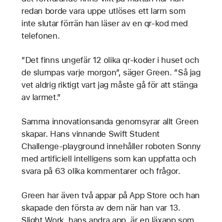
redan borde vara uppe utlöses ett larm som
inte slutar förrän han läser av en qr-kod med
telefonen.
”Det finns ungefär 12 olika qr-koder i huset och
de slumpas varje morgon”, säger Green. ”Så jag
vet aldrig riktigt vart jag måste gå för att stänga
av larmet.”
Samma innovationsanda genomsyrar allt Green
skapar. Hans vinnande Swift Student
Challenge-playground innehåller roboten Sonny
med artificiell intelligens som kan uppfatta och
svara på 63 olika kommentarer och frågor.
Green har även två appar på App Store och han
skapade den första av dem när han var 13.
Slight Work, hans andra app, är en läxapp som