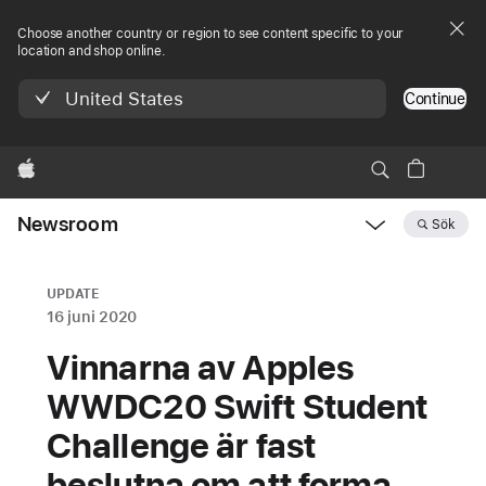
Choose another country or region to see content specific to your
location and shop online.
United States
Continue
Apple
Newsroom
Sök
Open
Newsroom
navigation
UPDATE
16 juni 2020
Vinnarna av Apples
WWDC20 Swift Student
Challenge är fast
beslutna om att forma