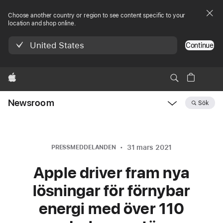
Choose another country or region to see content specific to your
location and shop online.
United States
Continue
Apple
Newsroom
Sök
Open
Newsroom
navigation
31 mars 2021
PRESSMEDDELANDEN
Apple driver fram nya
lösningar för förnybar
energi med över 110