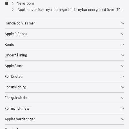
Footer

Newsroom
Apple
Apple driver fram nya lösningar för förnybar energi med över 110 underleverantörer
Handla och läs mer
Apple Plånbok
Konto
Underhållning
Apple Store
För företag
För utbildning
För sjukvården
För myndigheter
Apples värderingar