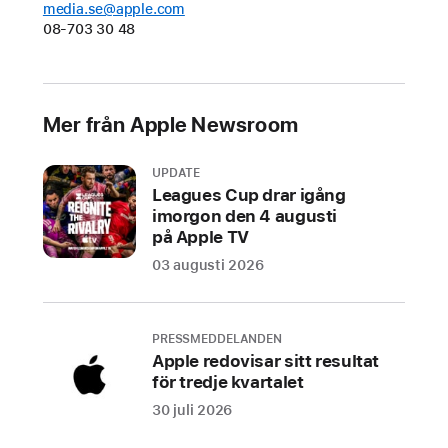
media.se@apple.com
tio
08-703 30 48
dagar
och
inleds
idag
Mer från Apple Newsroom
med
album
UPDATE
100-
Leagues Cup drar igång
imorgon den 4 augusti
91,
på Apple TV
med
03 augusti 2026
bland
andra
Solange,
PRESSMEDDELANDEN
Tyler,
Apple redovisar sitt resultat
The
för tredje kvartalet
Creator
30 juli 2026
och
George