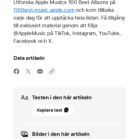
Utforska Apple Musics 100 Best Albums på
100best.music.apple.com
och kom tillbaka
varje dag för att upptäcka hela listan. Få tillgång
till exklusivt material genom att följa
@AppleMusic på TikTok, Instagram, YouTube,
Facebook och X.
Dela artikeln
Media
Texten i den här artikeln
13
Kopiera text
maj
2024
Bilder i den här artikeln
PRESSMEDDELANDEN