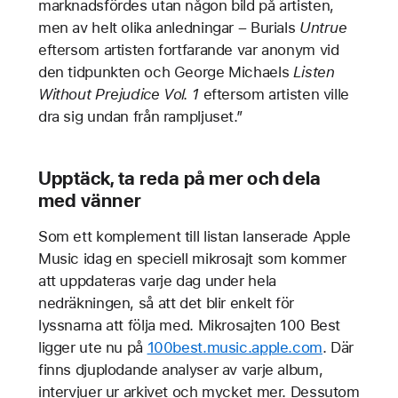
marknadsfördes utan någon bild på artisten,
men av helt olika anledningar – Burials
Untrue
eftersom artisten fortfarande var anonym vid
den tidpunkten och George Michaels
Listen
Without Prejudice Vol. 1
eftersom artisten ville
dra sig undan från rampljuset.”
Upptäck, ta reda på mer och dela
med vänner
Som ett komplement till listan lanserade Apple
Music idag en speciell mikrosajt som kommer
att uppdateras varje dag under hela
nedräkningen, så att det blir enkelt för
lyssnarna att följa med. Mikrosajten 100 Best
ligger ute nu på
100best.music.apple.com
. Där
finns djuplodande analyser av varje album,
intervjuer ur arkivet och mycket mer. Dessutom