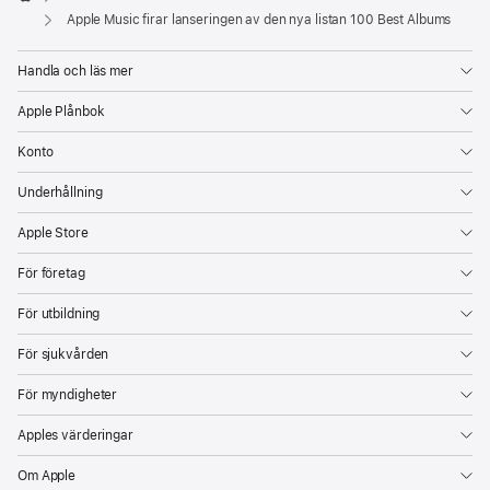
Apple
Apple Music firar lanseringen av den nya listan 100 Best Albums
och
omvandlat
Handla och läs mer
musiken
Apple Plånbok
CUPERTINO,
KALIFORNIEN
Konto
Apple
Underhållning
Music
presenterade
Apple Store
idag
För företag
lanseringen
av
För utbildning
listan
För sjukvården
100
Best
För myndigheter
Albums,
Apples värderingar
en
hyllning
Om Apple