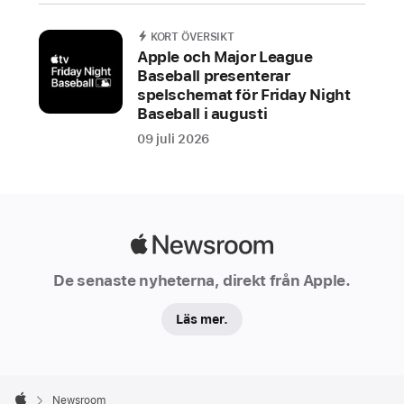
Michael
KORT ÖVERSIKT
Apple och Major League
Upptäck,
Baseball presenterar
dela
spelschemat för Friday Night
och
Baseball i augusti
följ
09 juli 2026
med
på
Apple
Musics
resa
Apple
genom
Newsroom
De senaste nyheterna, direkt från Apple.
de
album
Läs mer.
som
har
format,
Apple
Footer

inspirerat
Newsroom