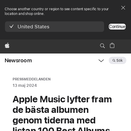
Choose another country or region to see content specific to your
location and shop online.
United States
Continue
Apple
Newsroom
Sök
Open
Newsroom
navigation
PRESSMEDDELANDEN
13 maj 2024
Apple Music lyfter fram
de bästa albumen
genom tiderna med
listan 100 Best Albums