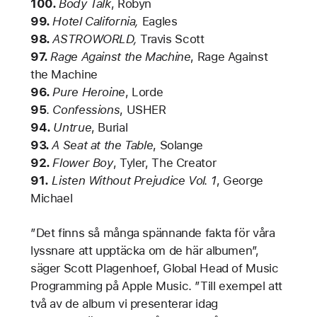
100.
Body Talk
, Robyn
99.
Hotel California,
Eagles
98.
ASTROWORLD,
Travis Scott
97.
Rage Against the Machine
, Rage Against
the Machine
96.
Pure Heroine
,
Lorde
95
.
Confessions
, USHER
94.
Untrue
, Burial
93.
A Seat at the Table
, Solange
92.
Flower Boy
, Tyler, The Creator
91.
Listen Without Prejudice Vol. 1
,
George
Michael
”Det finns så många spännande fakta för våra
lyssnare att upptäcka om de här albumen”,
säger Scott Plagenhoef, Global Head of Music
Programming på Apple Music. ”Till exempel att
två av de album vi presenterar idag