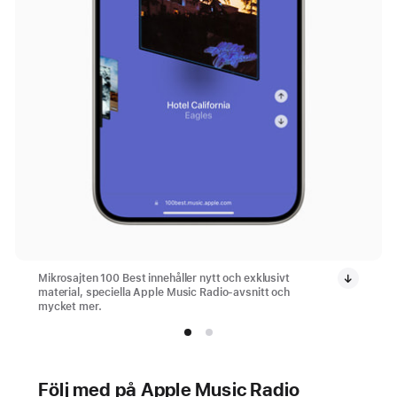
Mikrosajten 100 Best innehåller nytt och exklusivt
material, speciella Apple Music Radio-avsnitt och
mycket mer.
Följ med på Apple Music Radio