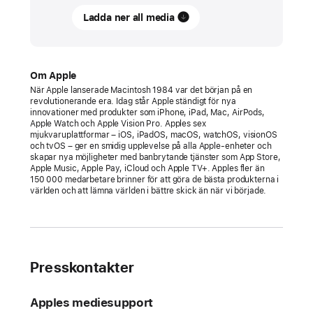
Ladda ner all media
Apple
Music
lyfter
fram
Om Apple
de
När Apple lanserade Macintosh 1984 var det början på en
revolutionerande era. Idag står Apple ständigt för nya
bästa
innovationer med produkter som iPhone, iPad, Mac, AirPods,
albumen
Apple Watch och Apple Vision Pro. Apples sex
mjukvaruplattformar – iOS, iPadOS, macOS, watchOS, visionOS
genom
och tvOS – ger en smidig upplevelse på alla Apple-enheter och
skapar nya möjligheter med banbrytande tjänster som App Store,
tiderna
Apple Music, Apple Pay, iCloud och Apple TV+. Apples fler än
med
150 000 medarbetare brinner för att göra de bästa produkterna i
världen och att lämna världen i bättre skick än när vi började.
listan
100 Best Albums
Nedräkningen
kommer
Presskontakter
att
pågå
Apples mediesupport
i