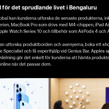
för det sprudlande livet i Bengaluru
bal kan kunderna utforska de senaste produkterna, in
erien, MacBook Pro som drivs med M4-chippen, iPad A
Apple Watch Series 10 och tillbehör som AirPods 4 och A
an utforska produktborden och avenyerna, boka ett sh
 Specialist och få experthjälp vid Genius Bar. Apples s
delning gör det enkelt för kunderna att hämta produkt
 online när det passar dem.