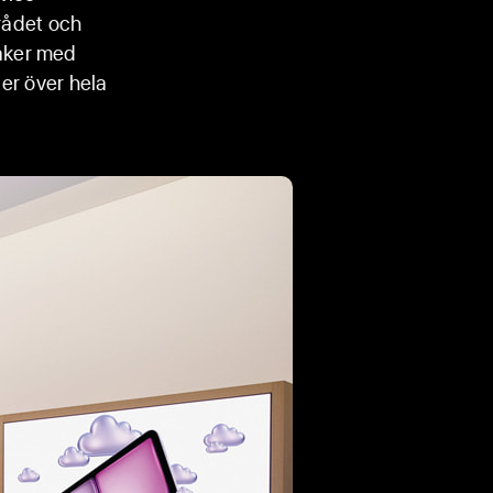
mrådet och
aker med
der över hela