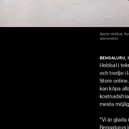
Apple Hebbal, App
september.
BENGALURU, I
Hebbal i tek
och tredje i
Store onlin
kan köpa all
kostnadsfria
mesta möjlig
”Vi är glada
Bengalurus i