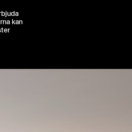
rbjuda
erna kan
ster