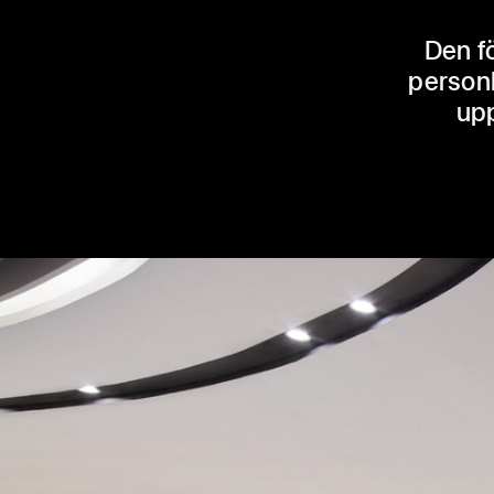
Den f
personl
upp