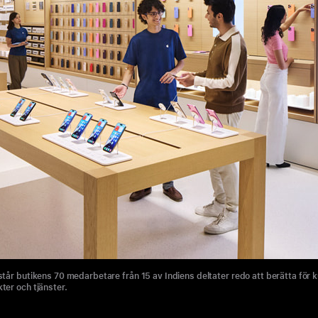
tår butikens 70 medarbetare från 15 av Indiens deltater redo att berätta för 
er och tjänster.