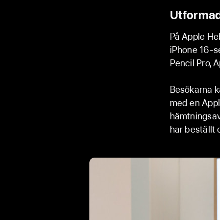
Utformad 
På Apple Heb
iPhone 16-s
Pencil Pro, 
Besökarna k
med en Apple
hämtningsav
har beställt