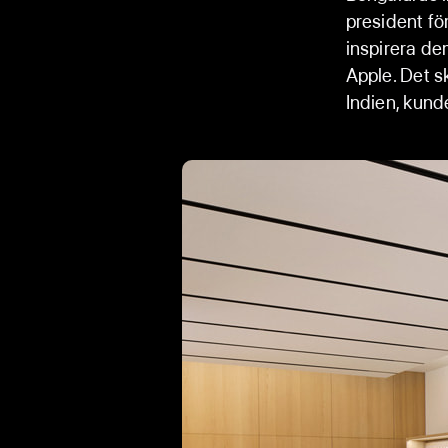
president fö
inspirera d
Apple. Det sk
Indien, kund