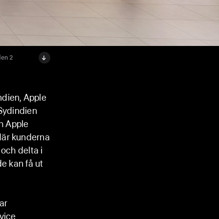
den 2
ndien, Apple
 Sydindien
ch Apple
där kunderna
och delta i
e kan få ut
ar
vice