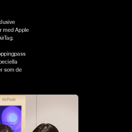
klusive
ir med Apple
irTag.
oppingpass
peciella
er som de