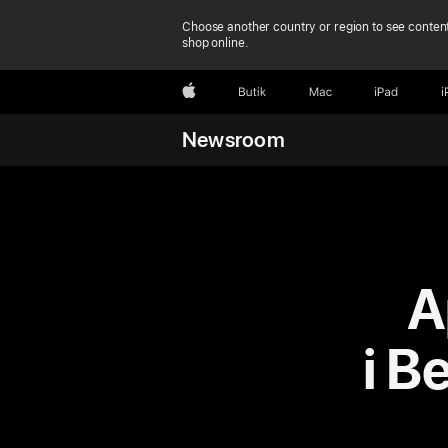
Choose another country or region to see content
shop online.
Apple
Butik
Mac
iPad
i
Newsroom
A
i B