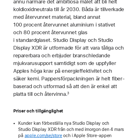
ännu närmare det ambitiösa målet att bli helt
koldioxidneutrala till år 2030. Båda är tillverkade
med återvunnet material, bland annat
100 procent återvunnet aluminium i stativet
och 80 procent återvunnet glas
i standardglaset. Studio Display och Studio
Display XDR är utformade för att vara tåliga och
reparerbara och erbjuder branschledande
mjukvarusupport samtidigt som de uppfyller
Apples höga krav på energieffektivitet och
säker kemi. Pappersförpackningen är helt fiber­
baserad och utformad så att den är enkel att
platta till och återvinna.
3
Priser och tillgänglighet
Kunder kan förbeställa nya Studio Display och
Studio Display XDR från och med imorgon den 4 mars
på
apple.com/se/store
och i Apple Store-appen