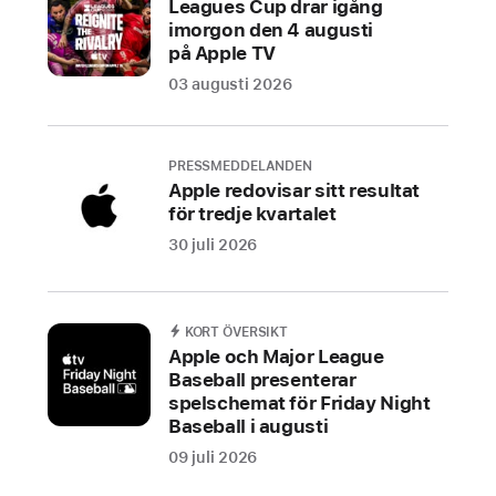
Leagues Cup drar igång
CUPERTINO,
imorgon den 4 augusti
på Apple TV
KALIFORNIEN
03 augusti 2026
Apple
har
idag
PRESSMEDDELANDEN
Apple redovisar sitt resultat
presenterat
för tredje kvartalet
en
ny
30 juli 2026
produktlinje
med
bildskärmar
KORT ÖVERSIKT
Apple och Major League
som
Baseball presenterar
är
spelschemat för Friday Night
utformade
Baseball i augusti
för
09 juli 2026
att
passa