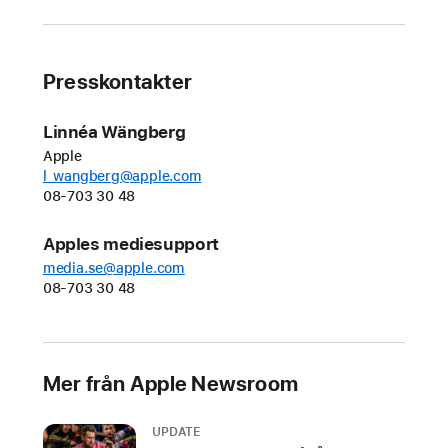
27-
tums
5K
Presskontakter
Retina XDR-
skärm
med
Linnéa Wängberg
mini-
Apple
l_wangberg@apple.com
LED-
08-703 30 48
bakbelysning,
toppljusstyrka
Apples mediesupport
på
media.se@apple.com
2000
08-703 30 48
cd/m²
(HDR)
och
Mer från Apple Newsroom
uppdateringsfrekvens
på
120 Hz
UPDATE