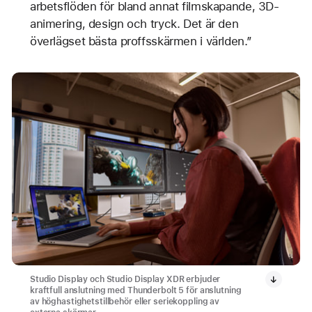
arbetsflöden för bland annat filmskapande, 3D-
animering, design och tryck. Det är den
överlägset bästa proffsskärmen i världen.”
Studio Display och Studio Display XDR erbjuder
kraftfull anslutning med Thunderbolt 5 för anslutning
av höghastighetstillbehör eller seriekoppling av