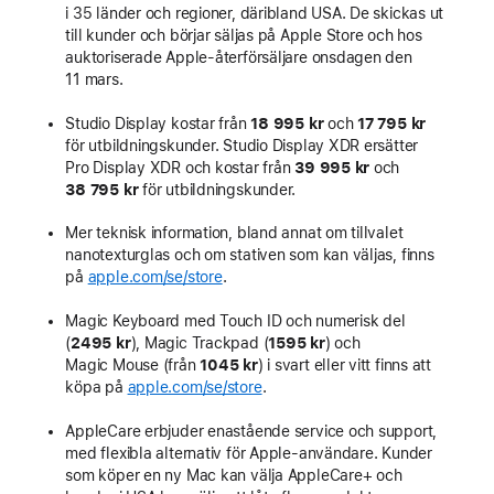
i 35 länder och regioner, däribland USA. De skickas ut
till kunder och börjar säljas på Apple Store och hos
auktoriserade Apple-återförsäljare onsdagen den
11 mars.
Studio Display kostar från
18 995 kr
och
17 795 kr
för utbildningskunder. Studio Display XDR ersätter
Pro Display XDR och kostar från
39 995 kr
och
38 795 kr
för utbildningskunder.
Mer teknisk information, bland annat om tillvalet
nanotexturglas och om stativen som kan väljas, finns
på
apple.com/se/store
.
Magic Keyboard med Touch ID och numerisk del
(
2495 kr
), Magic Trackpad (
1595 kr
) och
Magic Mouse (från
1045 kr
) i svart eller vitt finns att
köpa på
apple.com/se/store
.
AppleCare erbjuder enastående service och support,
med flexibla alternativ för Apple-användare. Kunder
som köper en ny Mac kan välja AppleCare+ och