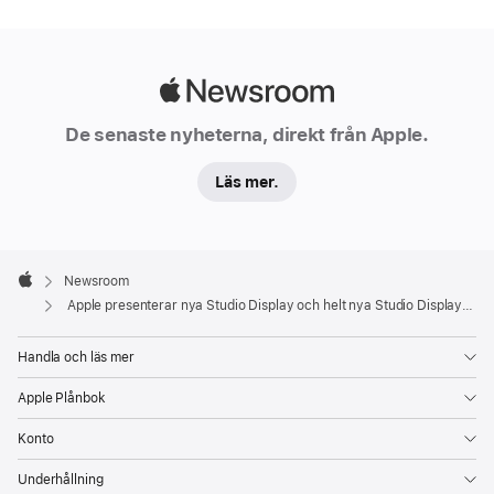
perfekt
till
Mac
Apple
och
Newsroom
De senaste nyheterna, direkt från Apple.
motsvara
behoven
Läs mer.
hos
allt
från
Apple
vardagsanvändare
Footer

Newsroom
Apple
till
Apple presenterar nya Studio Display och helt nya Studio Display XDR
världens
mest
Handla och läs mer
krävande
Apple Plånbok
proffs.
Nya
Konto
S
Underhållning