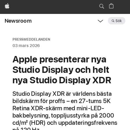
Apple
Newsroom
Sök
Open
Newsroom
navigation
PRESSMEDDELANDEN
03 mars 2026
Apple presenterar nya
Studio Display och helt
nya Studio Display XDR
Studio Display XDR är världens bästa
bildskärm för proffs – en 27-tums 5K
Retina XDR-skärm med mini-LED-
bakbelysning, toppljusstyrka på 2000
cd/m² (HDR) och uppdateringsfrekvens
på 120 Hz