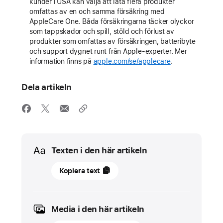
kunder i USA kan välja att låta flera produkter
omfattas av en och samma försäkring med
AppleCare One. Båda försäkringarna täcker olyckor
som tappskador och spill, stöld och förlust av
produkter som omfattas av försäkringen, batteribyte
och support dygnet runt från Apple-experter. Mer
information finns på
apple.com/se/applecare
.
Dela artikeln
Media
Texten i den här artikeln
03
Kopiera text
mars
2026
Media i den här artikeln
PRESSMEDDELANDEN