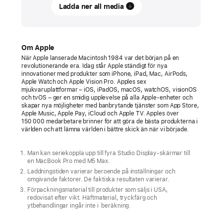
Ladda ner all media
Apple
presenterar
nya
Studio Display
Om Apple
och
När Apple lanserade Macintosh 1984 var det början på en
revolutionerande era. Idag står Apple ständigt för nya
helt
innovationer med produkter som iPhone, iPad, Mac, AirPods,
nya
Apple Watch och Apple Vision Pro. Apples sex
mjukvaruplattformar – iOS, iPadOS, macOS, watchOS, visionOS
Studio Display XDR
och tvOS – ger en smidig upplevelse på alla Apple-enheter och
skapar nya möjligheter med banbrytande tjänster som App Store,
Studio Display XDR
Apple Music, Apple Pay, iCloud och Apple TV. Apples över
150 000 medarbetare brinner för att göra de bästa produkterna i
är
världen och att lämna världen i bättre skick än när vi började.
världens
bästa
Man kan seriekoppla upp till fyra Studio Display-skärmar till
en MacBook Pro med M5 Max.
bildskärm
Laddningstiden varierar beroende på inställningar och
för
omgivande faktorer. De faktiska resultaten varierar.
proffs
Förpackningsmaterial till produkter som säljs i USA,
redovisat efter vikt. Häftmaterial, tryckfärg och
–
ytbehandlingar ingår inte i beräkning.
en