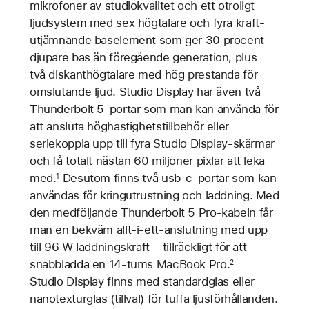
mikrofoner av studiokvalitet och ett otroligt
ljudsystem med sex högtalare och fyra kraft­
utjämnande bas­element som ger 30 procent
djupare bas än föregående generation, plus
två diskant­högtalare med hög prestanda för
omslutande ljud. Studio Display har även två
Thunderbolt 5-portar som man kan använda för
att ansluta höghastighetstillbehör eller
seriekoppla upp till fyra Studio Display-skärmar
och få totalt nästan 60 miljoner pixlar att leka
med.
Desutom finns två usb-c-portar som kan
1
användas för kringutrustning och laddning. Med
den medföljande Thunderbolt 5 Pro-kabeln får
man en bekväm allt-i-ett-anslutning med upp
till 96 W laddningskraft – tillräckligt för att
snabbladda en 14-tums MacBook Pro.
2
Studio Display finns med standardglas eller
nanotexturglas (tillval) för tuffa ljusförhållanden.