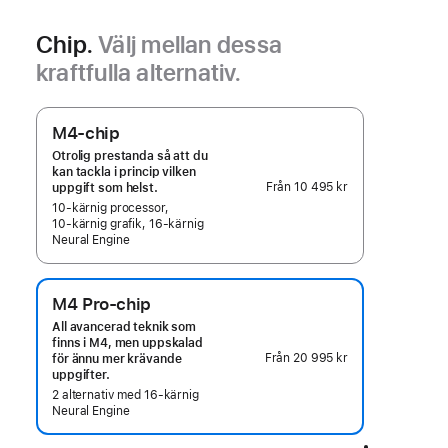
Chip.
Välj mellan dessa
kraftfulla alternativ.
M4-chip
Otrolig prestanda så att du
kan tackla i princip vilken
Från
10 495 kr
uppgift som helst.
10‑kärnig processor,
10‑kärnig grafik, 16‑kärnig
Neural Engine
M4 Pro-chip
All avancerad teknik som
finns i M4, men uppskalad
Från
20 995 kr
för ännu mer krävande
uppgifter.
2 alternativ med 16-kärnig
Neural Engine