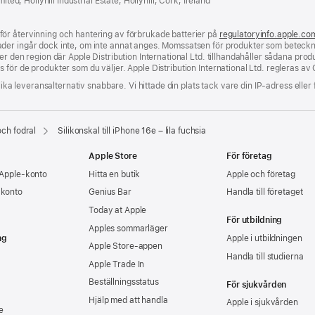
ited, Hollyhill Industrial Estate, Hollyhill, Cork, Ireland
nytt
fönster)
ör återvinning och hantering av förbrukade batterier på
regulatoryinfo.apple.co
der ingår dock inte, om inte annat anges. Momssatsen för produkter som beteckna
 den region där Apple Distribution International Ltd. tillhandahåller sådana produkt
för de produkter som du väljer. Apple Distribution International Ltd. regleras av 
lika leveransalternativ snabbare. Vi hittade din plats tack vare din IP-adress eller 
och fodral
Silikonskal till iPhone 16e – lila fuchsia
Apple Store
För företag
 Apple‑konto
Hitta en butik
Apple och företag
-konto
Genius Bar
Handla till företaget
Today at Apple
För utbildning
Apples sommarläger
ng
Apple i utbildningen
Apple Store-appen
Handla till studierna
Apple Trade In
Beställningsstatus
För sjukvården
Hjälp med att handla
Apple i sjukvården
e