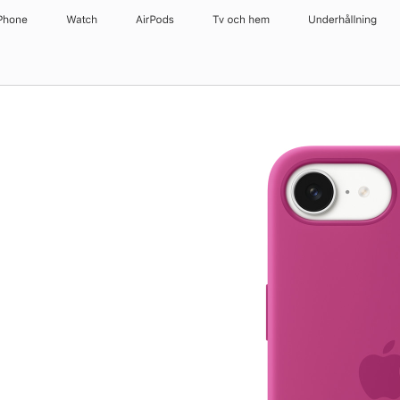
Phone
Watch
AirPods
Tv och hem
Underhållning
rön