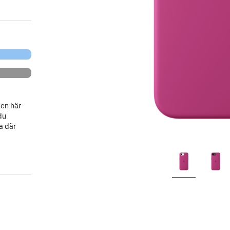
den här
du
a där
.