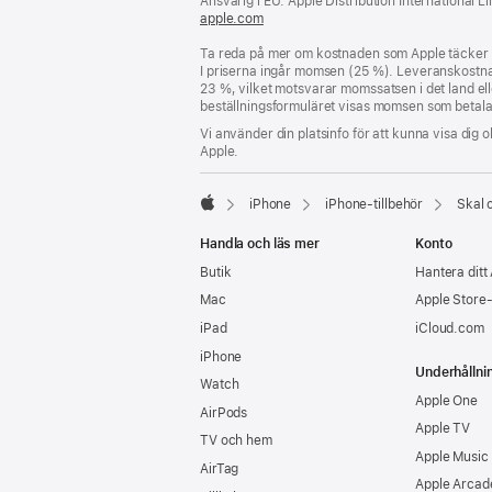
Ansvarig i EU: Apple Distribution International Lim
apple.com
(öppnas
i
Ta reda på mer om kostnaden som Apple täcker f
ett
I priserna ingår momsen (25 %). Leveranskostna
nytt
23 %, vilket motsvarar momssatsen i det land eller
fönster)
beställningsformuläret visas momsen som betalas 
Vi använder din platsinfo för att kunna visa dig o
Apple.
iPhone
iPhone-tillbehör
Skal 
Apple
Handla och läs mer
Konto
Butik
Hantera ditt
Mac
Apple Store
iPad
iCloud.com
iPhone
Underhållni
Watch
Apple One
AirPods
Apple TV
TV och hem
Apple Music
AirTag
Apple Arcad