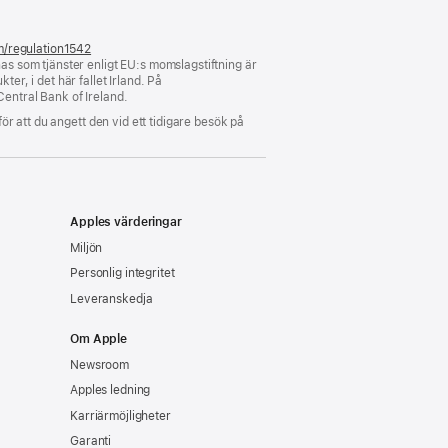
m/regulation1542
(öppnas
s som tjänster enligt EU:s momslagstiftning är
i
er, i det här fallet Irland. På
ett
Central Bank of Ireland.
nytt
fönster)
för att du angett den vid ett tidigare besök på
Apples värderingar
Miljön
Personlig integritet
Leveranskedja
Om Apple
Newsroom
Apples ledning
Karriärmöjligheter
Garanti