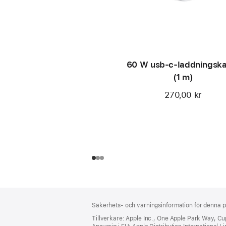
60 W usb-c-laddningska
(1 m)
270,00 kr
Fotnot
fotnoter
Säkerhets- och varningsinformation för denna p
Tillverkare: Apple Inc., One Apple Park Way, C