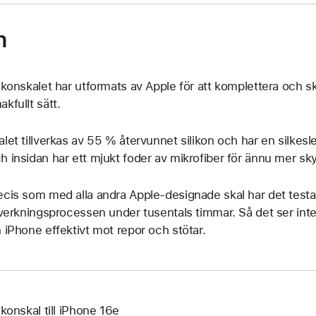
n
likonskalet har utformats av Apple för att komplettera och 
akfullt sätt.
alet tillverkas av 55 % återvunnet silikon och har en silkesle
h insidan har ett mjukt foder av mikrofiber för ännu mer sk
ecis som med alla andra Apple-designade skal har det test
llverkningsprocessen under tusentals timmar. Så det ser int
n iPhone effektivt mot repor och stötar.
likonskal till iPhone 16e