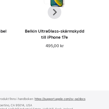
Föregående
Nästa
bel
Belkin UltraGlass-skärmskydd
till iPhone 17e
495,00 kr
rodukt finns i handboken:
https://support.apple.com/sv-se/docs
(öppnas
i
upertino, CA 95014, USA
ett