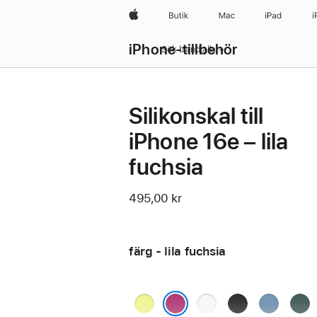
Apple
Butik
Mac
iPad
i
iPhone-tillbehör
Sök bland alla
Silikonskal till
iPhone 16e – lila
fuchsia
495,00 kr
färg - lila fuchsia
neongul
vit
svart
vinterblå
blåg