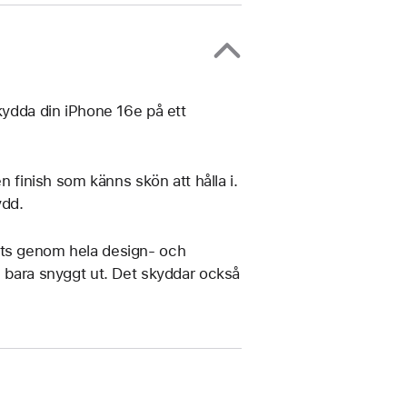
skydda din iPhone 16e på ett
n finish som känns skön att hålla i.
ydd.
ats genom hela design- och
e bara snyggt ut. Det skyddar också