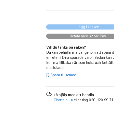
lila fuchsia
Lägg i kassen
Betala med Apple Pay
Vill du tänka på saken?
Du kan behålla alla val genom att spara 
enheten i Dina sparade varor. Sedan kan 
komma tillbaka när som helst och fortsätt
du slutade.
Spara till senare
Få hjälp med att handla.
Chatta nu
(Öppnas
eller ring
020‑120 99 71
i
ett