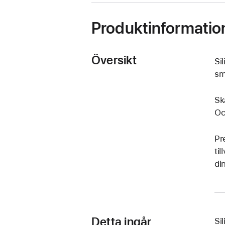
nytt
fönster)
Produktinformatio
Översikt
Si
sm
Sk
Oc
Pr
ti
di
Detta ingår
Si