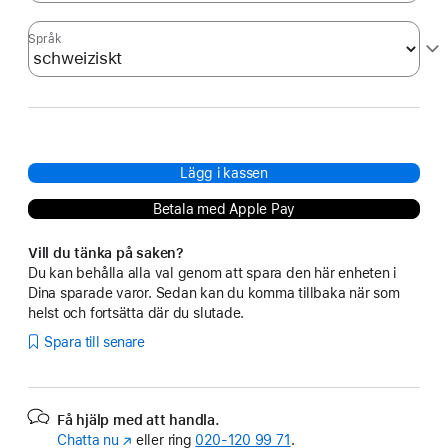
Språk
Lägg i kassen
Betala med Apple Pay
Vill du tänka på saken?
Du kan behålla alla val genom att spara den här enheten i
Dina sparade varor. Sedan kan du komma tillbaka när som
helst och fortsätta där du slutade.
Spara till senare
Få hjälp med att handla.
Chatta nu
(Öppnas
eller ring
020‑120 99 71
.