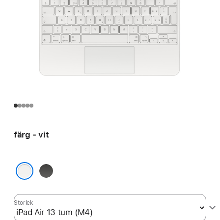
färg - vit
svart
vit
Storlek