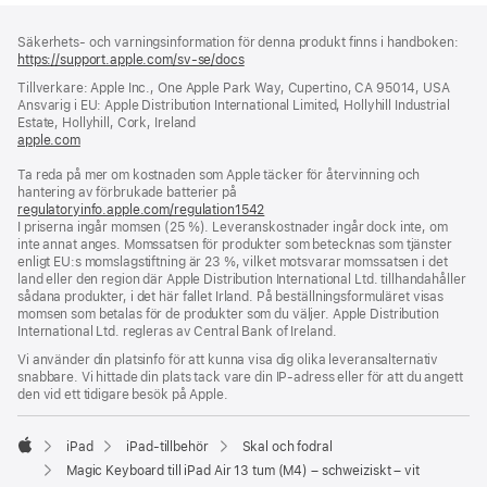
Fotnot
fotnoter
Säkerhets- och varningsinformation för denna produkt finns i handboken:
https://support.apple.com/sv-se/docs
(öppnas
i
Tillverkare: Apple Inc., One Apple Park Way, Cupertino, CA 95014, USA
ett
Ansvarig i EU: Apple Distribution International Limited, Hollyhill Industrial
nytt
Estate, Hollyhill, Cork, Ireland
fönster)
apple.com
(öppnas
i
Ta reda på mer om kostnaden som Apple täcker för återvinning och
ett
hantering av förbrukade batterier på
nytt
regulatoryinfo.apple.com/regulation1542
fönster)
(öppnas
I priserna ingår momsen (25 %). Leveranskostnader ingår dock inte, om
i
inte annat anges. Momssatsen för produkter som betecknas som tjänster
ett
enligt EU:s momslagstiftning är 23 %, vilket motsvarar momssatsen i det
nytt
land eller den region där Apple Distribution International Ltd. tillhandahåller
fönster)
sådana produkter, i det här fallet Irland. På beställningsformuläret visas
momsen som betalas för de produkter som du väljer. Apple Distribution
International Ltd. regleras av Central Bank of Ireland.
Vi använder din platsinfo för att kunna visa dig olika leveransalternativ
snabbare. Vi hittade din plats tack vare din IP-adress eller för att du angett
den vid ett tidigare besök på Apple.
iPad
iPad-tillbehör
Skal och fodral
Apple
Magic Keyboard till iPad Air 13 tum (M4) – schweiziskt – vit