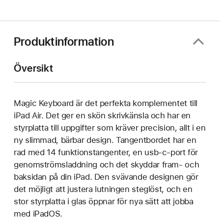
i
ett
nytt
fönster)
Produktinformation
Översikt
Magic Keyboard är det perfekta komplementet till
iPad Air. Det ger en skön skrivkänsla och har en
styrplatta till uppgifter som kräver precision, allt i en
ny slimmad, bärbar design. Tangentbordet har en
rad med 14 funktions­tangenter, en usb-c-port för
genomströmsladdning och det skyddar fram- och
baksidan på din iPad. Den svävande designen gör
det möjligt att justera lutningen steglöst, och en
stor styrplatta i glas öppnar för nya sätt att jobba
med iPadOS.