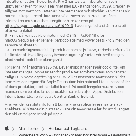
inte utförs i vatten. Powerbeats Pro 2 har testats i laboratorium och
uppfyller kraven för IPX4 i enlighet med IEC-standarden 60529. Graden av
tålighet mot svett och vatten är inte permanent och skyddet kan minska vid
normalt slitage. Försök inte ladda våta Powerbeats Pro 2. Det finns
information om hur du bäst rengör och torkar dem på
https://support.apple.com/sv-se/102013
. Laddningsfodralet är inte svett-
eller vattentåligt.
9. Finns på kompatibla enheter med iOS 18, iPadOS 18 eller
macOS Sequoia eller senare, parkopplade med Powerbeats Pro 2 med den
senaste mjukvaran.
10. Förpackningsmaterial till produkter som säljs i USA, redovisat efter vikt.
Häftmaterial, tryckfärg och ytbehandlingar ingår inte i vår beräkning av
plastinnehåll och förpackningsvikt.
I priserna ingår momsen (25 %). Leveranskostnader ingår dock inte, om
inte annat anges. Momssatsen för produkter som betecknas som tjänster
enligt EU:s momslagstiftning är 23 %, vilket motsvarar momssatsen i det
land eller den region där Apple Distribution International Ltd. tillhandahåller
sådana produkter, i det här fallet Irland. På beställningsformuläret visas
momsen som betalas för de produkter som du väljer. Apple Distribution
International Ltd. regleras av Central Bank of Ireland.
Vi använder din platsinfo för att kunna visa dig olika leveransalternativ
snabbare. Vi hittade din plats tack vare din IP-adress eller för att du angett
den vid ett tidigare besök på Apple.
Alla tillbehör
Hörlurar och högtalare
Apple
Powerbeats Pro 2 – Öronsnäckor med hög prestanda – Gagatsvart