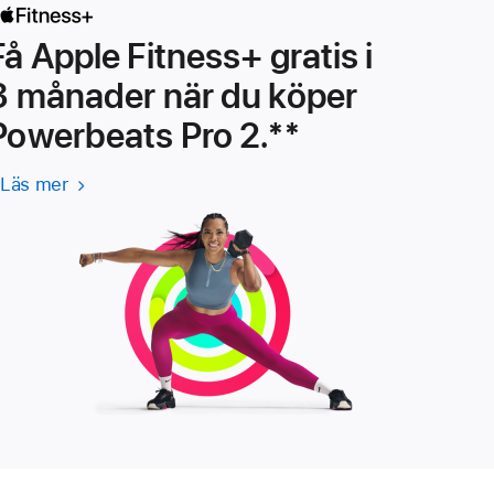
Få Apple Fitness+ gratis i
3 månader när du köper
Powerbeats Pro 2.
${translate.st
**
Läs mer
Läs
mer
om
Apple Fitness+ (Öppnas
i
ett
nytt
fönster)