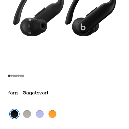
färg - Gagatsvart
Kvicksand
Hyperlila
Elektrisk
orange
Gagatsvart