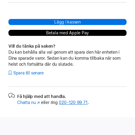
Lägg i kassen
Betala med Apple Pay
Vill du tänka på saken?
Du kan behålla alla val genom att spara den här enheten i
Dina sparade varor. Sedan kan du komma tillbaka när som
helst och fortsätta där du slutade.
Spara till senare
Få hjälp med att handla.
Chatta nu
(Öppnas
eller ring
020‑120 99 71
.
i
ett
nytt
fönster)