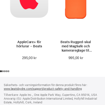
AppleCare+ för
Beats Rugged-skal
hörlurar – Beats
med MagSafe och
kamerareglage till
iPhone 17 –
295,00 kr
995,00 kr
sierraorange
Fotnot
fotnoter
Säkerhets- och varningsinformation för denna produkt finns här:
www.beatsbydre.com/support/product-safety-and-handling
(öppnas
i
Tillverkare: Apple Inc., One Apple Park Way, Cupertino, CA 95014, USA
ett
Ansvarig i EU: Apple Distribution International Limited, Hollyhill Industrial
nytt
Estate, Hollyhill, Cork, Ireland
fönster)