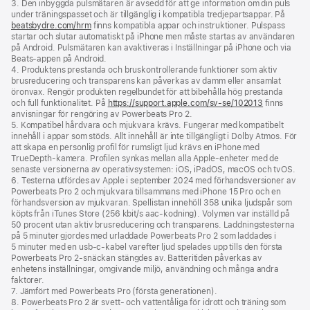
3. Den inbyggda pulsmätaren är avsedd för att ge information om din puls
under träningspasset och är tillgänglig i kompatibla tredjepartsappar. På
beatsbydre.com/hrm
finns kompatibla appar och instruktioner. Pulspass
startar och slutar automatiskt på iPhone men måste startas av användaren
på Android. Pulsmätaren kan avaktiveras i Inställningar på iPhone och via
Beats-appen på Android.
4. Produktens prestanda och bruskontrollerande funktioner som aktiv
brusreducering och transparens kan påverkas av damm eller ansamlat
öronvax. Rengör produkten regelbundet för att bibehålla hög prestanda
och full funktionalitet. På
https://support.apple.com/sv-se/102013
finns
anvisningar för rengöring av Powerbeats Pro 2.
5. Kompatibel hårdvara och mjukvara krävs. Fungerar med kompatibelt
innehåll i appar som stöds. Allt innehåll är inte tillgängligt i Dolby Atmos. För
att skapa en personlig profil för rumsligt ljud krävs en iPhone med
TrueDepth-kamera. Profilen synkas mellan alla Apple-enheter med de
senaste versionerna av operativsystemen: iOS, iPadOS, macOS och tvOS.
6. Testerna utfördes av Apple i september 2024 med förhandsversioner av
Powerbeats Pro 2 och mjukvara tillsammans med iPhone 15 Pro och en
förhandsversion av mjukvaran. Spellistan innehöll 358 unika ljudspår som
köpts från iTunes Store (256 kbit/s aac-kodning). Volymen var inställd på
50 procent utan aktiv brusreducering och transparens. Laddningstesterna
på 5 minuter gjordes med urladdade Powerbeats Pro 2 som laddades i
5 minuter med en usb-c-kabel varefter ljud spelades upp tills den första
Powerbeats Pro 2-snäckan stängdes av. Batteritiden påverkas av
enhetens inställningar, omgivande miljö, användning och många andra
faktorer.
7. Jämfört med Powerbeats Pro (första generationen).
8. Powerbeats Pro 2 är svett- och vattentåliga för idrott och träning som