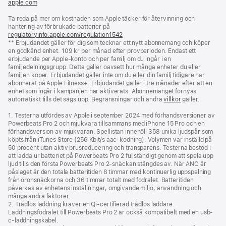
apple.com
(öppnas
i
Ta reda på mer om kostnaden som Apple täcker för återvinning och
ett
hantering av förbrukade batterier på
nytt
regulatoryinfo.apple.com/regulation1542
fönster)
(öppnas
** Erbjudandet gäller för dig som tecknar ett nytt abonnemang och köper
i
en godkänd enhet. 109 kr per månad efter provperioden. Endast ett
ett
erbjudande per Apple-konto och per familj om du ingår i en
nytt
familjedelningsgrupp. Detta gäller oavsett hur många enheter du eller
fönster)
familjen köper. Erbjudandet gäller inte om du eller din familj tidigare har
abonnerat på Apple Fitness+. Erbjudandet gäller i tre månader efter att en
enhet som ingår i kampanjen har aktiverats. Abonnemanget förnyas
automatiskt tills det sägs upp. Begränsningar och andra
villkor
gäller.
1. Testerna utfördes av Apple i september 2024 med förhandsversioner av
Powerbeats Pro 2 och mjukvara tillsammans med iPhone 15 Pro och en
förhandsversion av mjukvaran. Spellistan innehöll 358 unika ljudspår som
köpts från iTunes Store (256 Kbit/s aac-kodning). Volymen var inställd på
50 procent utan aktiv brusreducering och transparens. Testerna bestod i
att ladda ur batteriet på Powerbeats Pro 2 fullständigt genom att spela upp
ljud tills den första Powerbeats Pro 2-snäckan stängdes av. När ANC är
påslaget är den totala batteritiden 8 timmar med kontinuerlig uppspelning
från öronsnäckorna och 36 timmar totalt med fodralet. Batteritiden
påverkas av enhetens inställningar, omgivande miljö, användning och
många andra faktorer.
2. Trådlös laddning kräver en Qi-certifierad trådlös laddare.
Laddningsfodralet till Powerbeats Pro 2 är också kompatibelt med en usb-
c-laddningskabel.