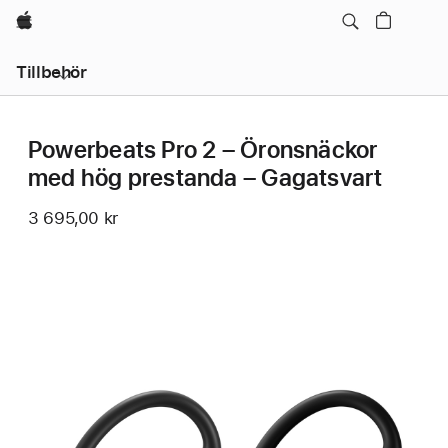
Apple
Lokal
Tillbehör
navigering
–
öppna
meny
Powerbeats Pro 2 – Öronsnäckor
med hög prestanda – Gagatsvart
3 695,00 kr