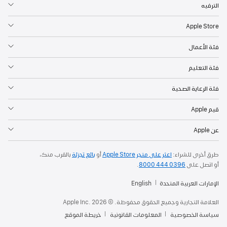
الترفيه
Apple Store‏
فئة الأعمال
فئة التعليم
فئة الرعاية الصحية
قيم Apple
عن Apple
طرق أخرى للشراء:
اعثر على متجر Apple Store‏
أو
بائع تجزئة
بالقرب منك،
أو اتصل على
0396 444 8000
.
الإمارات العربية المتحدة
English
العلامة التجارية وجميع الحقوق محفوظة. © 2026 ‏.Apple Inc
سياسة الخصوصية
المعلومات القانونية
خريطة الموقع