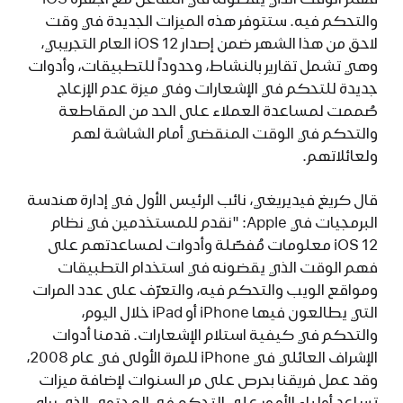
والتحكم فيه. ستتوفر هذه الميزات الجديدة في وقت
لاحق من هذا الشهر ضمن إصدار iOS 12 العام التجريبي،
وهي تشمل تقارير بالنشاط، وحدوداً للتطبيقات، وأدوات
جديدة للتحكم في الإشعارات وفي ميزة عدم الإزعاج
صُممت لمساعدة العملاء على الحد من المقاطعة
والتحكم في الوقت المنقضي أمام الشاشة لهم
ولعائلاتهم.
قال كريغ فيديريغي، نائب الرئيس الأول في إدارة هندسة
البرمجيات في Apple: "نقدم للمستخدمين في نظام
iOS 12 معلومات مُفصّلة وأدوات لمساعدتهم على
فهم الوقت الذي يقضونه في استخدام التطبيقات
ومواقع الويب والتحكم فيه، والتعرّف على عدد المرات
التي يطالعون فيها iPhone أو iPad خلال اليوم،
والتحكم في كيفية استلام الإشعارات. قدمنا أدوات
الإشراف العائلي في iPhone للمرة الأولى في عام 2008،
وقد عمل فريقنا بحرص على مر السنوات لإضافة ميزات
تساعد أولياء الأمور على التحكم في المحتوى الذي يراه