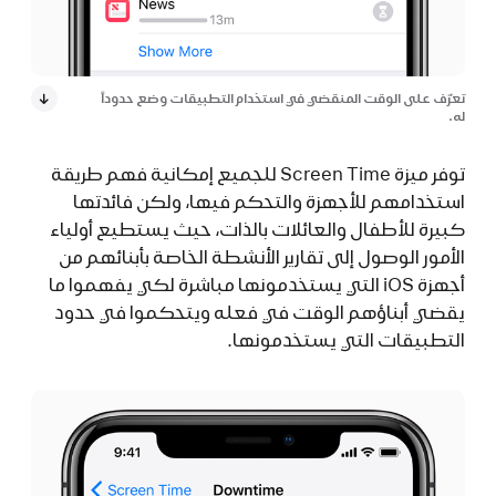
تعرّف على الوقت المنقضي في استخدام التطبيقات وضع حدوداً
له.
توفر ميزة Screen Time للجميع إمكانية فهم طريقة
استخدامهم للأجهزة والتحكم فيها، ولكن فائدتها
كبيرة للأطفال والعائلات بالذات، حيث يستطيع أولياء
الأمور الوصول إلى تقارير الأنشطة الخاصة بأبنائهم من
أجهزة iOS التي يستخدمونها مباشرة لكي يفهموا ما
يقضي أبناؤهم الوقت في فعله ويتحكموا في حدود
التطبيقات التي يستخدمونها.