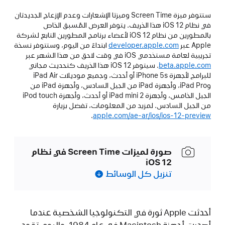
ستتوفر ميزة Screen Time وميزتا الإشعارات وعدم الإزعاج الجديدتان
في نظام iOS 12 هذا الخريف. يتوفر العرض المُسبق الخاص
بالمطورين من نظام iOS 12 لأعضاء برنامج المطورين التابع لشركة
Apple عبر
developer.apple.com
ابتداءً من اليوم، وستتوفر نسخة
تجريبية لعامة مستخدمي iOS في وقت لاحق من هذا الشهر عبر
beta.apple.com
. سيتوفر iOS 12 هذا الخريف كتحديث مجاني
للبرامج لأجهزة iPhone 5s أو أحدث، وجميع موديلات iPad Air
وiPad Pro، وأجهزة iPad من الجيل السادس، وأجهزة iPad من
الجيل الخامس، وأجهزة iPad mini 2 أو أحدث، وأجهزة iPod touch
من الجيل السادس. لمزيد من المعلومات، تفضل بزيارة
.
apple.com/ae-ar/ios/ios-12-preview
صورة لميزات Screen Time في نظام
iOS 12
تنزيل كل الوسائط
أحدثت Apple ثورة في التكنولوجيا الشخصية عندما
أصدرت أجهزة Macintosh في عام 1984. واليوم، تقود