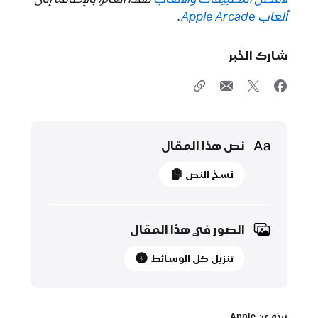
ألعاب Apple Arcade‏
.
شارك الخبر
Media
نص هذا المقال
28 نوفمبر 2022
نسخ النص
بيان
صحفي
الصور في هذا المقال
جوائز
تنزيل كل الوسائط
App Store Awards
تكرم
أفضل
التطبيقات
نبذة عن Apple‏