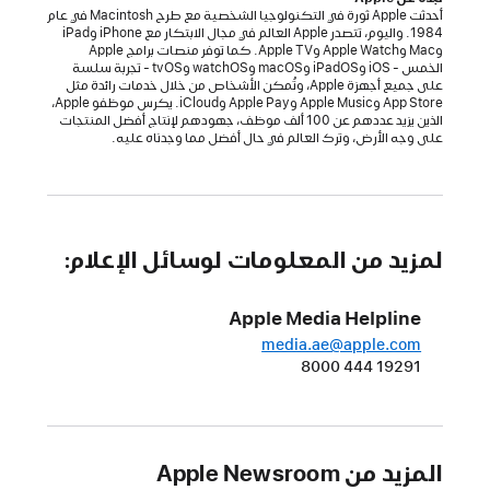
أحدثت Apple ثورة في التكنولوجيا الشخصية مع طرح Macintosh في عام
والألعاب
1984. واليوم، تتصدر Apple العالم في مجال الابتكار مع iPhone وiPad
لعام
وMac وApple Watch وApple TV. كما توفر منصات برامج Apple
الخمس - iOS وiPadOS وmacOS وwatchOS وtvOS - تجربة سلسة
2022
على جميع أجهزة Apple، وتُمكن الأشخاص من خلال خدمات رائدة مثل
App Store وApple Music وApple Pay وiCloud. يكرس موظفو Apple،
كوبرتينو،
الذين يزيد عددهم عن 100 ألف موظف، جهودهم لإنتاج أفضل المنتجات
على وجه الأرض، وترك العالم في حال أفضل مما وجدناه عليه.
كاليفورنيا
أعلنت
Apple
اليوم
عن
لمزيد من المعلومات لوسائل الإعلام:
التطبيقات
والألعاب
Apple Media Helpline
الفائزة
media.ae@apple.com
بجوائز
8000 444 19291
App Store Awards
لعام
2022،
المزيد من Apple Newsroom
وسلطت