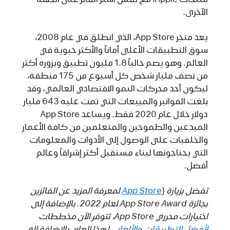
الآخرى.
يعد متجر App Store، الذي انطلق في عام 2008،
سوق التطبيقات الأعلى أماناً والأكثر حيوية في
العالم. وهو يضم حالياً 1.8 مليون تطبيق ويزوره أكثر
من نصف مليار شخص كل أسبوع من 175 منطقة،
ليكون أحد محركات النمو الاقتصادي العالمي، وقد
بلغت الفواتير والمبيعات التي تمت عليه 643 مليار
دولار خلال عام 2020 فقط. ويساعد App Store
المبدعين والطموحين والمتعلمين من كافة الأعمار
والخلفيات على الوصول إلى الأدوات والمعلومات
التي يحتاجونها لبناء مستقبل أكثر إشراقاً وعالم
أفضل.
تفضل بزيارة
{
App Store
لمعرفة المزيد عن الفائزين
بجائزة App Store Award لعام 2022. بالإضافة إلى
اختيارات محرري App Store،‏ تتوفر الآن مخططات
لأفضل التطبيقات
والألعاب
لهذا العام، بالإضافة إلى