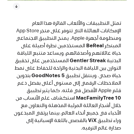
تمثل التطبيقات والألعاب الفائزة هذا العام
الإمكانات الهائلة التي تتوفر على متجر App Store
ومنظومة أجهزة Apple. يمنح التطبيق الاجتماعي
المبتكر
BeReal‏
المستخدمين نظرة أصيلة على
حياة عائلاتهم وأصدقائهم، ويساعد متتبع اللياقة
البدنية
Gentler Streak‏
المستخدمين على تحقيق
التوازن بين اللياقة البدنية والراحة للحفاظ على نمط
حياة صحي. وينتقل تطبيق
GoodNotes 5‏
بتدوين
الملاحظات الرقمي إلى مستوى أعلى بفضل دعم
قلم Apple الأفضل في فئته. كما يثير تطبيق
MacFamilyTree 10‏
استكشاف علم الأنساب من
خلال أشجار العائلة المرئية المذهلة والتعاون مع
الأحباء في جميع أنحاء العالم، بينما يرتقي المبدعون
وراء تطبيق
ViX‏
بالقصص باللغة الإسبانية إلى
صدارة عالم الترفيه.