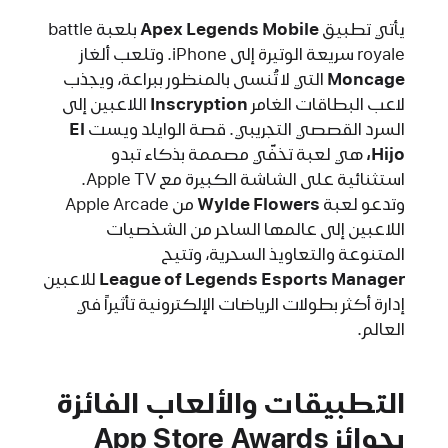
يأتي تطبيق
Apex Legends Mobile‏
بلعبة battle
royale سريعة الوتيرة إلى iPhone. وتلعب ألغاز
Moncage‏
التي لا تُنسى بالمنظور ببراعة، ويجذب
لاعب البطاقات الغامر
Inscryption‏
اللاعبين إلى
السرد القصصي التجريبي. قصة الوايلد ويست
El
Hijo‏،
هي لعبة تخفّي مصممة بذكاء تبدو
استثنائية على الشاشة الكبيرة مع Apple TV.
وتدعو لعبة
Wylde Flowers‏
من Apple Arcade
اللاعبين إلى عالمها الساحر من الشخصيات
المتنوعة والتعاويذ السحرية، وتتيح
League of Legends Esports Manager‏
للاعبين
إدارة أكثر بطولات الرياضات الإلكترونية تأثيراً في
العالم.
التطبيقات والألعاب الفائزة
بجوائز App Store Awards