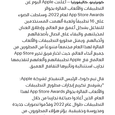
أعلنت Apple اليوم عن
كوبرتينو، كاليفورنيا
التطبيقات والألعاب الفائزة بجوائز
App Store Awards لعام 2022، وسلطت الضوء
على 16 تطبيقاً ولعبة ألهمت المستخدمين
للتفاعل بشكل أعمق مع العالم، وإطلاق العنان
لمخيلتهم، والبقاء على اتصال بأصدقائهم
وأحبائهم. ويمثل مطورو التطبيقات والألعاب
الفائزة لهذا العام مجتمعاً متنوعاً من المطورين من
جميع أنحاء العالم، حيث اختار فريق تحرير App Store
العالمي في Apple تطبيقاتهم وألعابهم لتقديمها
تجارب استثنائية وتأثيرها الثقافي العميق.
قال تيم كوك، الرئيس التنفيذي لشركة Apple:
"يشرفني تكريم إنجازات مطوري التطبيقات
والألعاب الفائزة بجوائز App Store Awards لهذا
العام، الذين أعادوا صياغة تجاربنا من خلال
التطبيقات طوال عام 2022 وقدّموا تصورات جديدة
ومدروسة وحقيقية. يؤثر هؤلاء المطورون، من