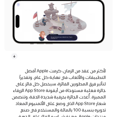
لأكثر من عقد من الزمان، كرمت Apple أفضل
التطبيقات والألعاب في نهاية كل عام. وتقديراً
لتأثير فرق المطورين الفائزة، سيحصل كل فائز على
جائزة فعلية مستوحاة من أيقونة App Store الزرقاء
المميزة. أُعدت الجائزة بحرفية شديدة الدقة، وتتضمن
شعار App Store الذي وضع على الألمنيوم المعاد
تدويره بنسبة 100 بالمائة والمستخدم في صنع
منتجات Apple، مع نقش اسم الفائز على الجهة