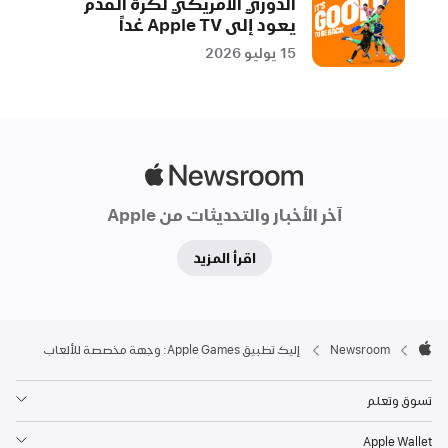
الدوري الأمريكي لكرة القدم
العودة
يعود إلى Apple TV غداً
للاستمتاع
15 يوليو 2026
بالألعاب
التي
يحبونها،
والعثور
على
Apple
ألعاب
Newsroom
جديدة
آخر الأخبار والتحديثات من Apple
يفضلونها،
والمرح
اقرأ المزيد
أكثر
مع
الأصدقاء،
Apple

Footer
Newsroom
إليك تطبيق Apple Games: وجهة مخصصة للألعاب
لتجعل
Apple
حتى
تسوق وتعلم
الألعاب
الفردية
Apple Wallet