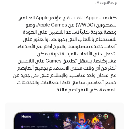
وiPad، وMac.
كشفت Apple النقاب في مؤتمر Apple العالمي
للمطورين (WWDC) عن Apple Games، وهو
وجهة جديدة كلياً تساعد اللاعبين على العودة
للاستمتاع بالألعاب التي يحبونها، والعثور على
ألعاب جديدة يفضلونها، والمرح أكثر مع الأصدقاء،
لتجعل حتى الألعاب الفردية تجربة يمكن
مشاركتها. يسهّل تطبيق Games على اللاعبين
أكثر من أي وقت مضى الاستمتاع بجميع ألعابهم
في مكان واحد مناسب، والإطلاع على كل جديد عن
جميع ألعابهم، بما في ذلك الفعاليات والتحديثات
المهمة، كي لا تفوتهم فائتة.