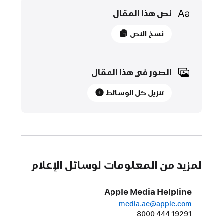
Media
نص هذا المقال
10 يونيو 2025
نسخ النص
تحديث
إليك
الصور في هذا المقال
تطبيق
تنزيل كل الوسائط
Apple Games:
وجهة
مخصصة
للألعاب
وخوض
تجارب
لمزيد من المعلومات لوسائل الإعلام
لعب
ممتعة
Apple Media Helpline
مع
media.ae@apple.com
الأصدقاء
8000 444 19291