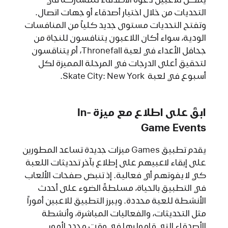
التحديات من خلال اختيار أصدقاء أو جهات اتصال.
وتفتح التحديات مستوى جديد كلياً من المنافسات
الودية، سواء أكان اللاعبون يتنافسون للنجاة من
جحافل الأعداء في لعبة Thronefall، أم يتناقسون
لتحقيق أعلى الدرجات في المرحلة المميزة لكل
أسبوع في لعبة Skate City: New York.
ابقَ على اطلاع مع ميزة In-
Game Events‏
يقدم تطبيق Games ميزات جديدة تساعد المطورين
على إبقاء لاعبيهم على إطلاع بآخر تحديثات اللعبة
كي لا يفوتهم أي فعالية. إذ تنبض صفحات الألعاب
في التطبيق بالحياة، مسلطةً الضوء على أحدث
الأنشطة للعبة محددة. ويبرز التطبيق للاعبين أموراً
مثل التحديثات، والفعاليات المباشرة، وأنشطة
الأصدقاء التي قاموا بها في وقت محدد لأمور