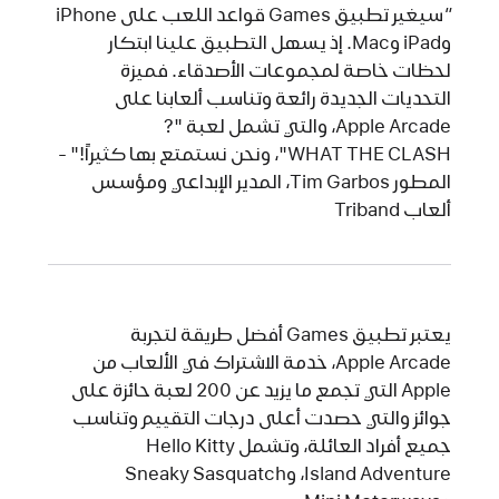
"
سيغير تطبيق Games قواعد اللعب على iPhone
وiPad وMac. إذ يسهل التطبيق علينا ابتكار
لحظات خاصة لمجموعات الأصدقاء. فميزة
التحديات الجديدة رائعة وتناسب ألعابنا على
Apple Arcade، والتي تشمل لعبة "?
WHAT THE CLASH"، ونحن نستمتع بها كثيراً!" -
المطور Tim Garbos، المدير الإبداعي ومؤسس
ألعاب Triband
يعتبر تطبيق Games أفضل طريقة لتجربة
Apple Arcade، خدمة الاشتراك في الألعاب من
Apple التي تجمع ما يزيد عن 200 لعبة حائزة على
جوائز والتي حصدت أعلى درجات التقييم وتناسب
جميع أفراد العائلة، وتشمل Hello Kitty
Island Adventure، وSneaky Sasquatch