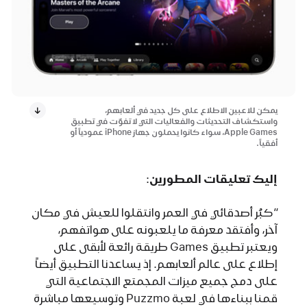
يمكن للاعبين الاطلاع على كل جديد في ألعابهم،
واستكشاف التحديثات والفعاليات التي لا تفوّت في تطبيق
Apple Games، سواء كانوا يحملون جهاز iPhone عمودياً أو
أفقياً.
إليك تعليقات المطورين
:
"
كبُر أصدقائي في العمر وانتقلوا للعيش في مكان
آخر، وأفتقد معرفة ما يلعبونه على هواتفهم،
ويعتبر تطبيق Games طريقة رائعة لأبقى على
إطلاع على عالم ألعابهم. إذ يساعدنا التطبيق أيضاً
على دمج جميع ميزات المجمتع الاجتماعية التي
قمنا ببناءها في لعبة Puzzmo وتوسيعها مباشرة