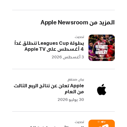
كشفت
Apple
النقاب
المزيد من Apple Newsroom
في
مؤتمر
Apple
تحديث
بطولة Leagues Cup تنطلق غداً
العالمي
4 أغسطس على Apple TV
للمطورين
3 أغسطس 2026
(WWDC)
عن
Apple Games،
وهو
بيان صحفي
Apple تعلن عن نتائج الربع الثالث
وجهة
من العام
جديدة
30 يوليو 2026
كلياً
تساعد
اللاعبين
على
تحديث