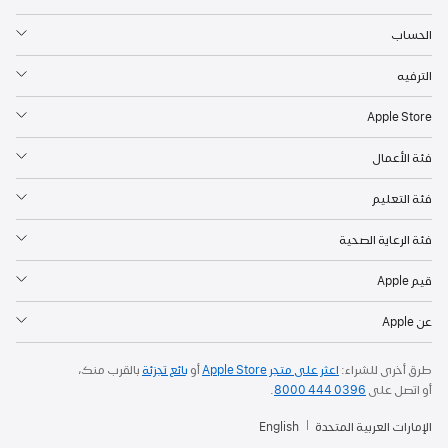
تجربة
يمكن
الحساب
مشاركتها.
الترفيه
يسهّل
تطبيق
Apple Store‏
Games
على
فئة الأعمال
اللاعبين
فئة التعليم
أكثر
من
فئة الرعاية الصحية
أي
وقت
قيم Apple
مضى
عن Apple
الاستمتاع
بجميع
طرق أخرى للشراء:
اعثر على متجر Apple Store‏
أو
بائع تجزئة
بالقرب منك،
ألعابهم
أو اتصل على
0396 444 8000
.
في
الإمارات العربية المتحدة
English
مكان