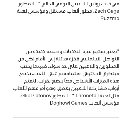
في قلب روتين اللاعبين اليومي الحالي." - المطور
Zach Gage، مطور ألعاب مستقل ومؤسس لعبة
Puzzmo
"يعتبر تقديم ميزة التحديات وطبقة جديدة من
التواصل الاجتماعي قفزة هائلة إلى الأمام لكل من
المطورين واللاعبين على حد سواء. فبينما يصب
مبتكري المحتوى اهتمامهم على اللعب، تجمع
هذه الميزات الأشخاص معاً ببضع نقرات، لتفتح
أبواب مشاركة اللاعبين بعمق، وهو أمر مهم لألعاب
مثل لعبة Thronefall." - المطور Glib Platonov،
مؤسس ألعاب Doghowl Games