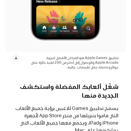
تطبيق Apple Games هو المكان الأفضل لتجربة
Apple Arcade والوصول إلى أكثر من 200 لعبة حائزة على
جوائز وحاصلة على تقييمات عالية.
شغّل ألعابك المفضلة واستكشف
الجديدة منها
يسمح تطبيق Games للاعبين برؤية جميع الألعاب
التي قاموا بتنزيلها من متجر App Store لأجهزة
iPhone وiPad، ويجمع معها جميع الألعاب التي
يملكونها على Mac.