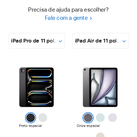
Precisa de ajuda para escolher?
Fale com a gente
Menu
iPad
suspenso
Pro
de
11
pol.
Cor
Saiba
Saiba
(M5)
mais,
mais,
iPad
iPad
iPad
Air
Pro
Air
de
de
de
11
11
11
pol.
pol.
Prateado
pol.
Azul
Roxo
(M4)
(M5)
(M4)
Preto-espacial
Cinza-espacial
Estelar