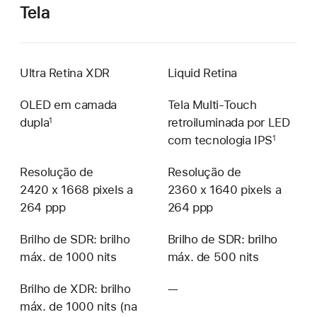
Tela
Ultra Retina XDR
Liquid Retina
OLED em camada
Tela Multi-Touch
dupla
retroiluminada por LED
1
com tecnologia IPS
1
Resolução de
Resolução de
2420 x 1668 pixels a
2360 x 1640 pixels a
264 ppp
264 ppp
Brilho de SDR: brilho
Brilho de SDR: brilho
máx. de 1000 nits
máx. de 500 nits
Brilho de XDR: brilho
—
Não
máx. de 1000 nits (na
disponível