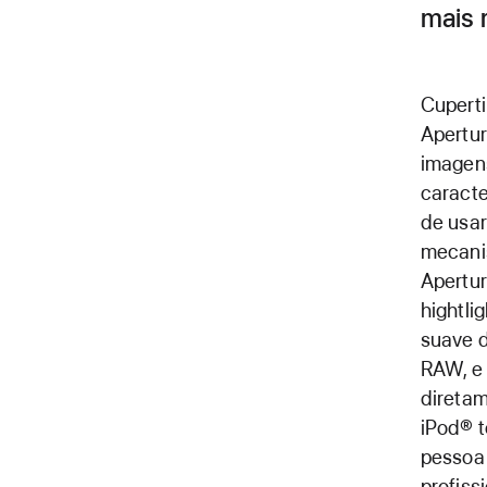
mais 
Cupert
Apertur
imagen
caracte
de usar
mecani
Apertu
hightli
suave d
RAW, e 
diretam
iPod® 
pessoa 
profissi