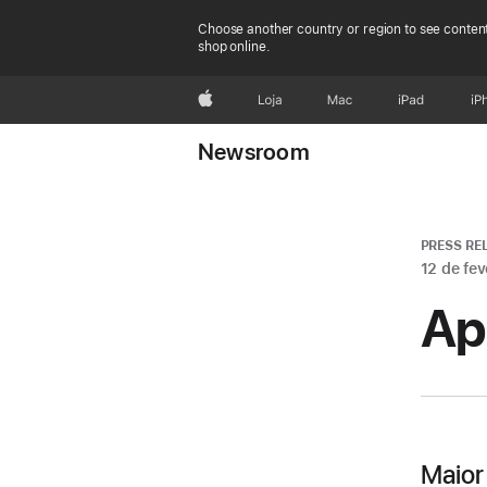
Choose another country or region to see content
shop online.
Apple
Loja
Mac
iPad
iP
Newsroom
PRESS RE
12 de fe
Ap
Maior