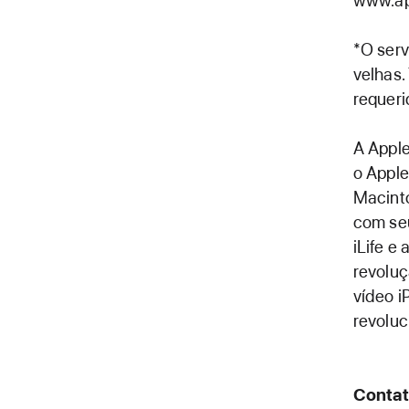
www.ap
*O serv
velhas.
requeri
A Apple
o Apple
Macinto
com se
iLife e
revoluç
vídeo i
revoluc
Contat