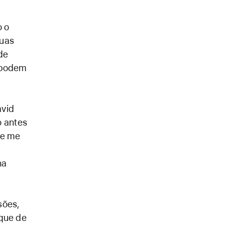
o o
suas
de
s podem
avid
o antes
re me
ha
sões,
 que de