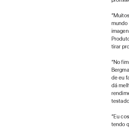
“Muitos
mundo c
imagens
Produto
tirar p
“No fim
Bergman
de eu f
dá melh
rendime
testado
“Eu co
tendo q