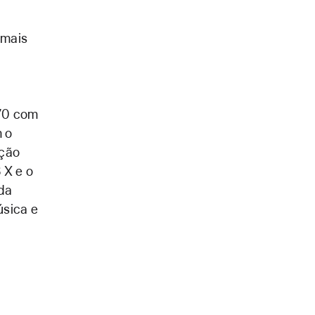
 mais
 70 com
m o
ação
 X e o
 da
úsica e
o