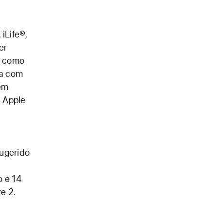
iLife®,
er
, como
ra com
dem
e Apple
sugerido
o e 14
e 2.