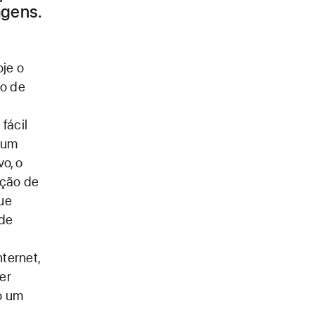
agens.
je o
ão de
fácil
m um
o, o
ação de
que
 de
ternet,
er
o um