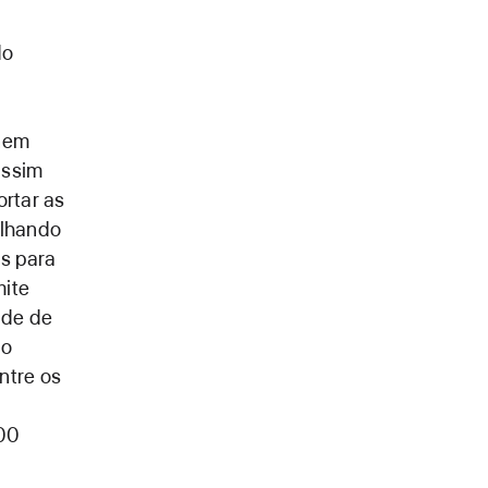
do
onem
assim
rtar as
alhando
s para
mite
ade de
do
ntre os
000