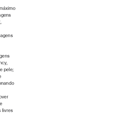
o máximo
agens
,
imagens
agens
ncy,
e pele;
e
ionando
over
 e
livres