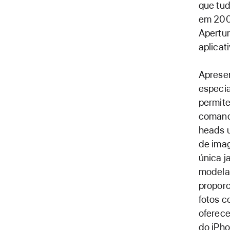
que tud
em 200
Apertur
aplicati
Apresen
especia
permit
comando
heads u
de ima
única j
modelad
proporc
fotos c
oferece
do iPho