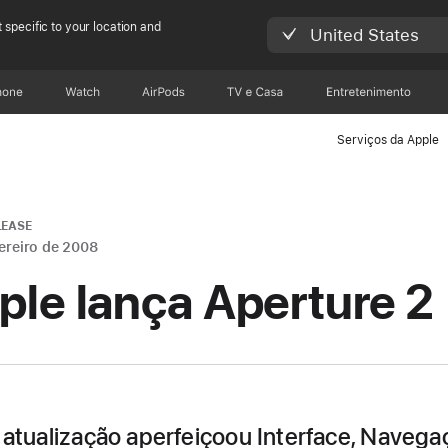
 specific to your location and
United States
hone
Apple Watch
AirPods
TV e Casa
Entretenimento
Serviços da Apple
LEASE
vereiro de 2008
ple lança Aperture 2
 atualização aperfeiçoou Interface, Navega