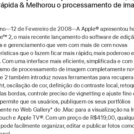
rápida & Melhorou o processamento de im
ino—12 de Fevereiro de 2008—A Apple® apresentou ho
e™ 2, o mais recente lançamento do software de ediç
s e gerenciamento que vem com mais de cem novas
rísticas que o fazem ficar mais rápido, mais poderoso e 
. Com uma interface mais eficiente, simplificada e co
smo de processamento de imagem completamente nov
re 2 também introduz novas ferramentas para recuper
ght, oscilação de cor, definição do contraste local, reto
as bordas, controle preciso de vignetting e ajuste fino
permite que os usuários, publiquem os seus portfólios
ente no Web Gallery* do .Mac para a visualização na In
touch e Apple TV®. Com um preço de R$419,00, qualqu
pode facilmente organizar, editar e publicar fotos com
onal.