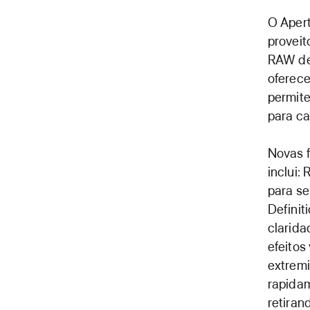
O Apert
provei
RAW de 
oferece
permite
para c
Novas f
inclui:
para se
Definit
clarida
efeitos
extremi
rapidam
retiran