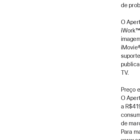
de pro
O Apert
iWork™,
imagem 
iMovie®
suporte
publica
TV.
Preço e
O Apert
a R$419
consumi
de març
Para ma