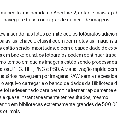
rmance foi melhorada no Aperture 2, então é mais rápi
ar, navegar e busca num grande número de imagens.
ew inserido nas fotos permite que os fotógrafos adici
, palavras-chave e classifiquem com notas as imagens 
s estão sendo importadas, e com a capacidade de expo
s em background, os fotógrafos podem continuar trab
mo tempo em que as imagens estão sendo processada
atos JPEG, TIFF, PNG e PSD. A visualização rápida per
 usuários naveguem por imagens RAW sem a necessid
 o arquivo carregar e o banco de dados da Biblioteca 
e foi redesenhado para permitir alternar rapidamente e
s e quase instantaneamente ter resultados, mesmo
hando em bibliotecas extremamente grandes de 500.
s ou mais.