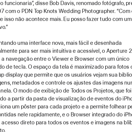
o funcionaria”, disse Bob Davis, renomado fotógrafo, p
7 com o PDN Top Knots Wedding Photographer. “Com 
e isso não acontece mais. Eu posso fazer tudo com um
vo.”
tando uma interface nova, mais fácil e desenhada
lmente para ser mais intuitiva e acessível, o Aperture 
e a navegação entre o Viewer e Browser com um único
 de tecla. O espaço da tela é maximizado para fotos
p display que permite que os usuários vejam sua bibli
gens, metadados e controle os ajustes das imagens n
anela. O modo de exibição de Todos os Projetos, que foi
o a partir da pasta de visualização de eventos do iPho
iona um pôster para cada projeto e a permite folhear p
ontidas nele rapidamente, e o Browser integrado do iP
 acesso direto para todos os eventos e imagens na bli
to.