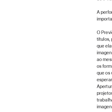
A perfo
import
O Previ
títulos
que ela
imagen
ao mes
os form
que os
esperar
Apertur
projeto
trabal
imagen