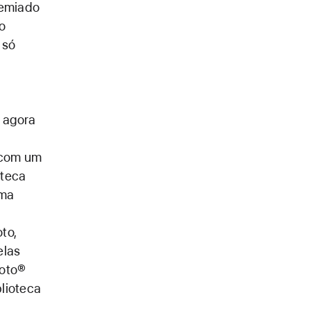
remiado
o
 só
2 agora
 com um
oteca
uma
to,
elas
hoto®
blioteca