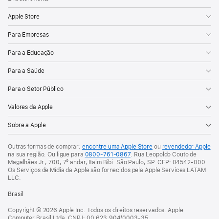
Apple Store
Para Empresas
Para a Educação
Para a Saúde
Para o Setor Público
Valores da Apple
Sobre a Apple
Outras formas de comprar:
encontre uma Apple Store
ou
revendedor Apple
na sua região.
Ou ligue para
0800-761-0867
.
Rua Leopoldo Couto de
Magalhães Jr., 700, 7º andar, Itaim Bibi. São Paulo, SP. CEP: 04542-000.
Os Serviços de Mídia da Apple são fornecidos pela Apple Services LATAM
LLC.
Brasil
Copyright © 2026 Apple Inc. Todos os direitos reservados. Apple
Computer Brasil Ltda. CNPJ: 00.623.904/0003-35