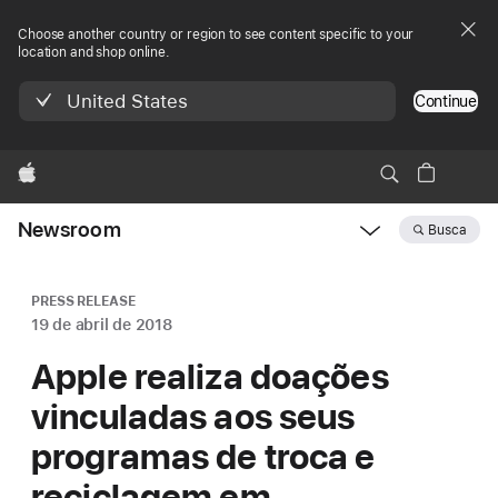
Choose another country or region to see content specific to your
location and shop online.
United States
Continue
Apple
Newsroom
Busca
Open
Newsroom
navigation
PRESS RELEASE
19 de abril de 2018
Apple realiza doações
vinculadas aos seus
programas de troca e
reciclagem em