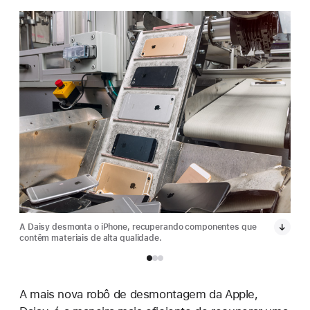
A Daisy desmonta o iPhone, recuperando componentes que
A Da
contêm materiais de alta qualidade.
cont
A mais nova robô de desmontagem da Apple,