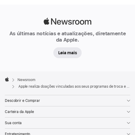
Apple
Newsroom
As últimas notícias e atualizações, diretamente
da Apple.
Leia mais
Apple
Footer

Newsroom
Apple
Apple realiza doações vinculadas aos seus programas de troca e reciclagem em reconhecimento ao Dia da Terra
Descobrir e Comprar
Carteira da Apple
Sua conta
Entretenimento