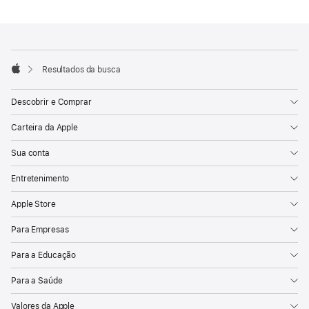
Storage
Rodapé
Notas
de
rodapé
Resultados da busca
Apple
Descobrir e Comprar
Carteira da Apple
Sua conta
Entretenimento
Apple Store
Para Empresas
Para a Educação
Para a Saúde
Valores da Apple