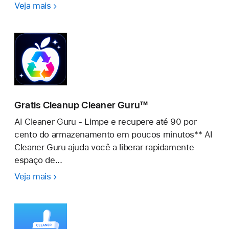
Veja mais
Cleanup:
Limpiador
de
fotos
Gratis Cleanup Cleaner Guru™
AI Cleaner Guru - Limpe e recupere até 90 por
cento do armazenamento em poucos minutos** AI
Cleaner Guru ajuda você a liberar rapidamente
espaço de...
Veja mais
Gratis
Cleanup
Cleaner
Guru™