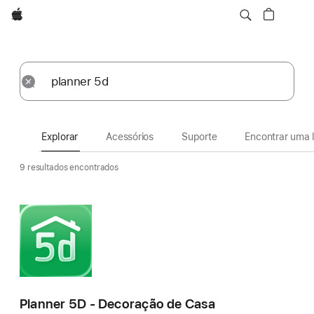
Apple
Explorar
Enviar
Redefinir
Explorar
Acessórios
Suporte
Encontrar uma l
9 resultados encontrados
Planner 5D - Decoração de Casa