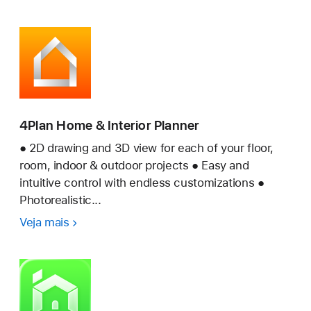
casa
IA:
Decoração
3D
4Plan Home & Interior Planner
● 2D drawing and 3D view for each of your floor,
room, indoor & outdoor projects ● Easy and
intuitive control with endless customizations ●
Photorealistic...
Veja mais
4Plan
Home
&
Interior
Planner