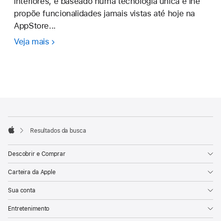
interiores, é baseado numa tecnologia única e lhe
propõe funcionalidades jamais vistas até hoje na
AppStore...
Veja mais
Keyplan
3D
Lite
-
Home
design
Rodapé
Notas
de
rodapé
Resultados da busca
Apple
Descobrir e Comprar
Carteira da Apple
Sua conta
Entretenimento