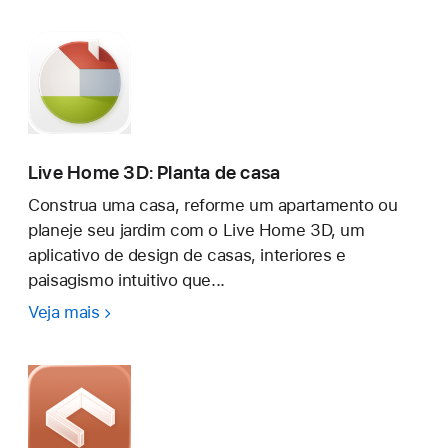
IA
-
Design
Interior
IA
Live Home 3D: Planta de casa
Construa uma casa, reforme um apartamento ou
planeje seu jardim com o Live Home 3D, um
aplicativo de design de casas, interiores e
paisagismo intuitivo que...
Veja mais
Live
Home
3D:
Planta
de
casa