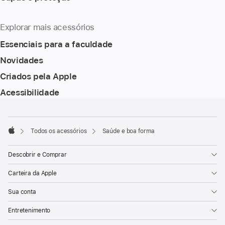
Explorar mais acessórios
Essenciais para a faculdade
Novidades
Criados pela Apple
Acessibilidade
Rodapé
Notas
de
rodapé
Todos os acessórios
Saúde e boa forma
Apple
Descobrir e Comprar
Carteira da Apple
Sua conta
Entretenimento