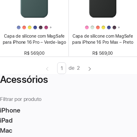
+
+
Capa de silicone com MagSafe
Capa de silicone com MagSafe
para iPhone 16 Pro – Verde-lago
para iPhone 16 Pro Max – Preto
R$ 569,00
R$ 569,00
de
2
Página
Enter
Acessórios
page
number,
press
Filtrar por produto
Return/Enter
iPhone
key
to
iPad
go
Mac
to