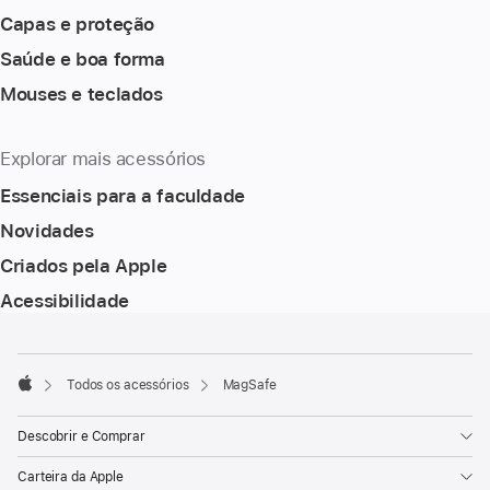
Capas e proteção
Saúde e boa forma
Mouses e teclados
Explorar mais acessórios
Essenciais para a faculdade
Novidades
Criados pela Apple
Acessibilidade
Rodapé
Notas
de
rodapé
Todos os acessórios
MagSafe
Apple
Descobrir e Comprar
Carteira da Apple