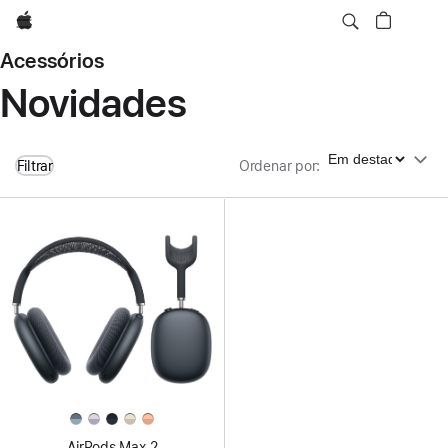
Apple
Acessórios
Novidades
Ordenar por
Filtrar
Ordenar por
:
AirPods Max 2