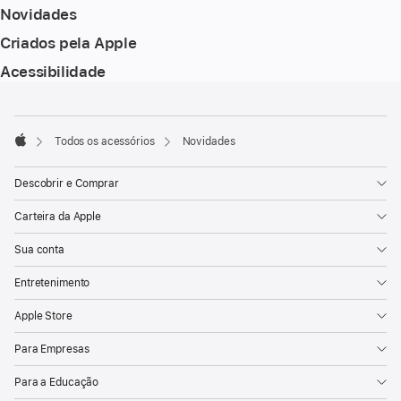
Novidades
Criados pela Apple
Acessibilidade
Rodapé
Notas
de
rodapé
Todos os acessórios
Novidades
Apple
Descobrir e Comprar
Carteira da Apple
Sua conta
Entretenimento
Apple Store
Para Empresas
Para a Educação