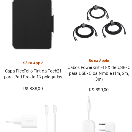
Só na Apple
Só na Apple
Cabos PowerKnit FLEX de USB‑C
Capa FlexFolio Tint da Tech21
para USB‑C da Nimble (1m, 2m,
para iPad Pro de 13 polegadas
3m)
R$ 839,00
R$ 699,00