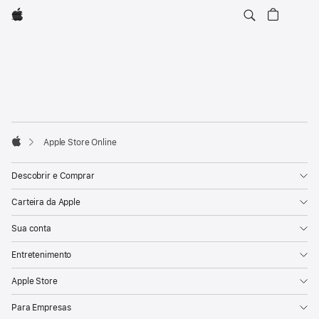
Apple
Rodapé
Notas
de
rodapé
Apple Store Online
Apple
Descobrir e Comprar
Carteira da Apple
Sua conta
Entretenimento
Apple Store
Para Empresas