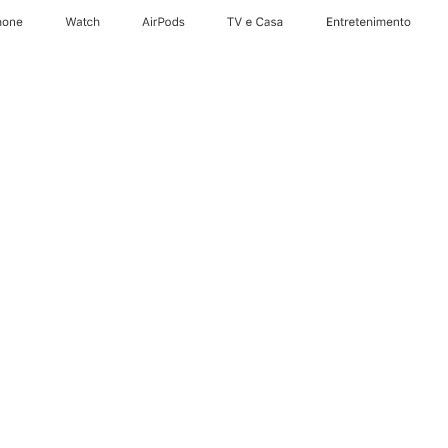
hone
Apple Watch
AirPods
TV e Casa
Entretenimento