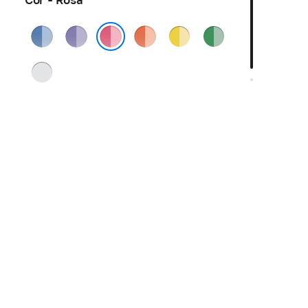
Cor - Rosa
Azul
Roxo
Laranja
Amarelo
Verde
Rosa
Prateado