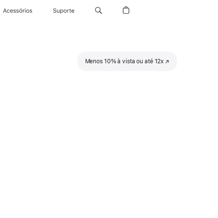
Acessórios
Suporte
Menos 10% à vista ou até 12x
(o
link
abre
em
uma
nova
janela)