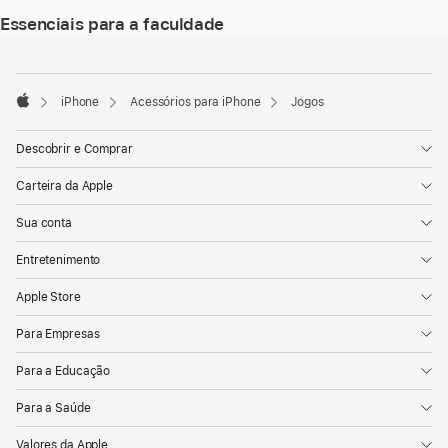
Essenciais para a faculdade
Rodapé
Notas
de
rodapé
iPhone
Acessórios para iPhone
Jogos
Apple
Descobrir e Comprar
Carteira da Apple
Sua conta
Entretenimento
Apple Store
Para Empresas
Para a Educação
Para a Saúde
Valores da Apple