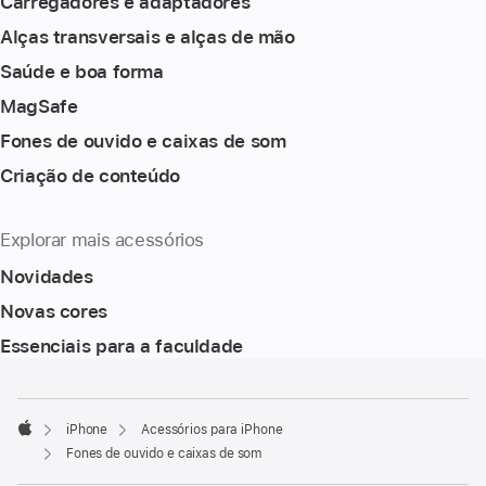
Carregadores e adaptadores
Alças transversais e alças de mão
Saúde e boa forma
MagSafe
Fones de ouvido e caixas de som
Criação de conteúdo
Explorar mais acessórios
Novidades
Novas cores
Essenciais para a faculdade
Rodapé
Notas
de
rodapé
iPhone
Acessórios para iPhone
Apple
Fones de ouvido e caixas de som