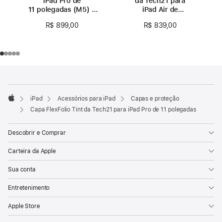
iPad Pro de
da Tech21 para
11 polegadas (M5) –
iPad Air de
Denim
11 polegadas
R$ 899,00
R$ 839,00
Rodapé
Notas
de
rodapé
iPad
Acessórios para iPad
Capas e proteção
Apple
Capa FlexFolio Tint da Tech21 para iPad Pro de 11 polegadas
Descobrir e Comprar
Carteira da Apple
Sua conta
Entretenimento
Apple Store