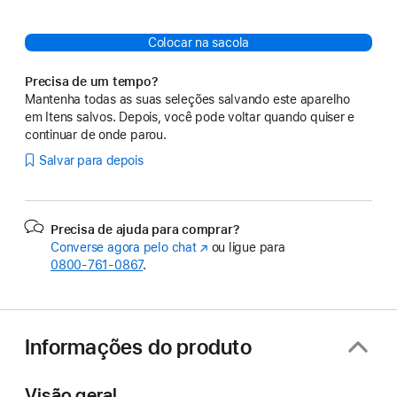
Colocar na sacola
Precisa de um tempo?
Mantenha todas as suas seleções salvando este aparelho
em Itens salvos. Depois, você pode voltar quando quiser e
continuar de onde parou.
Salvar para depois
Precisa de ajuda para comprar?
Converse agora pelo chat
(o
ou ligue para
0800-761-0867
.
link
abre
em
uma
nova
Informações do produto
janela)
Visão geral