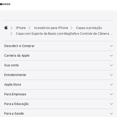
Rodapé
Notas
de
rodapé
iPhone
Acessórios para iPhone
Capas e proteção
Apple
Capa com Suporte da Beats com MagSafe e Controle da Câmera para iPhone 17 Pro – Calcário cítrico
Descobrir e Comprar
Carteira da Apple
Sua conta
Entretenimento
Apple Store
Para Empresas
Para a Educação
Para a Saúde