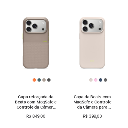
Capa reforçada da
Capa da Beats com
Beats com MagSafe e
MagSafe e Controle
Controle da Câmera
da Câmera para
para iPhone 17 Pro –
iPhone 17 Pro –
R$ 849,00
R$ 399,00
Cinza alpino
Calcário cítrico