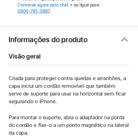
Converse agora pelo chat
(o
ou ligue para
0800-761-0867
.
link
abre
em
uma
nova
Informações do produto
janela)
Visão geral
Criada para proteger contra quedas e arranhões, a
capa inclui um cordão removível que também
serve de suporte para usar na horizontal sem ficar
segurando o iPhone.
Para montar o suporte, abra o adaptador na ponta
do cordão e fixe-o a um ponto magnético na lateral
da capa.