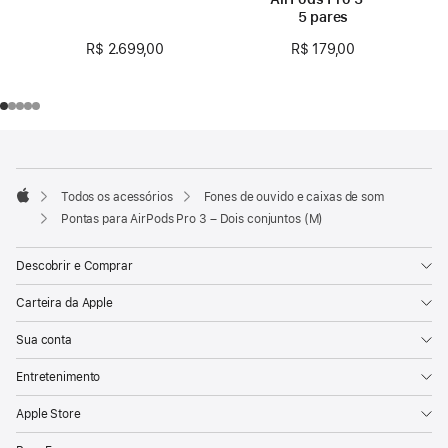
5 pares
R$ 2.699,00
R$ 179,00
Rodapé
Notas
de
rodapé
Todos os acessórios
Fones de ouvido e caixas de som
Apple
Pontas para AirPods Pro 3 – Dois conjuntos (M)
Descobrir e Comprar
Carteira da Apple
Sua conta
Entretenimento
Apple Store