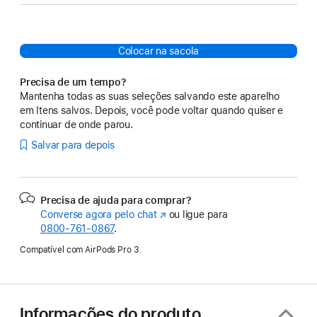
Colocar na sacola
Precisa de um tempo?
Mantenha todas as suas seleções salvando este aparelho
em Itens salvos. Depois, você pode voltar quando quiser e
continuar de onde parou.
Salvar para depois
Precisa de ajuda para comprar?
Converse agora pelo chat
(o
ou ligue para
0800-761-0867
.
link
abre
Compatível com AirPods Pro 3.
em
uma
nova
janela)
Informações do produto