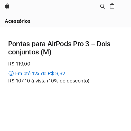
Apple
Navegação
Acessórios
local
-
Abrir
menu
Pontas para AirPods Pro 3 – Dois
conjuntos (M)
R$ 119,00
Em até 12x de R$ 9,92
R$ 107,10 à vista (10% de desconto)