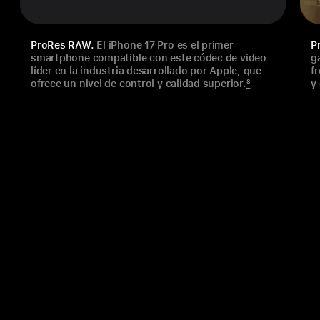
ProRes RAW.
El iPhone 17 Pro es el primer
P
smartphone compatible con este códec de video
g
líder en la industria desarrollado por Apple, que
f
ofrece un nivel de control y calidad superior.
8
y