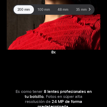
200 mm
100 mm
48 mm
35 mm
28 mm
8x
Es como tener
8 lentes profesionales en
tu bolsillo.
Fotos en súper alta
resolución de
24 MP de forma
predeterminada.