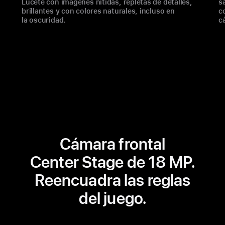
Lúcete con imágenes nítidas, repletas de detalles,
s
brillantes y con colores naturales, incluso en
c
la oscuridad.
c
Cámara frontal
Center Stage de 18 MP.
Reencuadra las reglas
del juego.