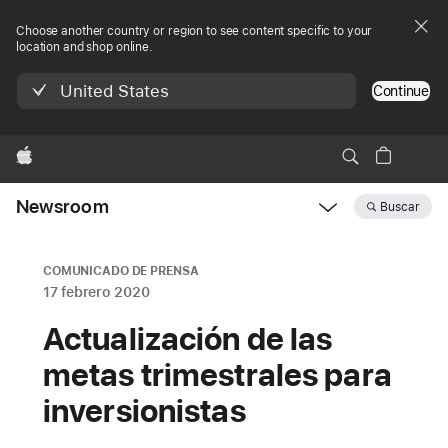
Choose another country or region to see content specific to your
location and shop online.
United States
Continue
Apple
Newsroom
Buscar
Open
Newsroom
navigation
COMUNICADO DE PRENSA
17 febrero 2020
Actualización de las
metas trimestrales para
inversionistas