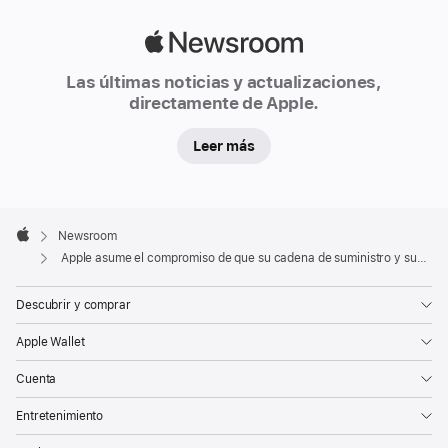
Apple
Newsroom
Las últimas noticias y actualizaciones,
directamente de Apple.
Leer más
Apple
Footer

Newsroom
Apple
Apple asume el compromiso de que su cadena de suministro y sus productos sean 100% neutrales en emisiones de carbono para el 2030
Descubrir y comprar
Apple Wallet
Cuenta
Entretenimiento