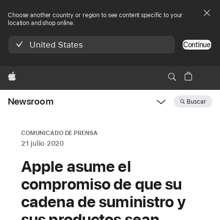
Choose another country or region to see content specific to your
location and shop online.
United States
Continue
Apple
Newsroom
Buscar
Open
Newsroom
navigation
COMUNICADO DE PRENSA
21 julio 2020
Apple asume el
compromiso de que su
cadena de suministro y
sus productos sean