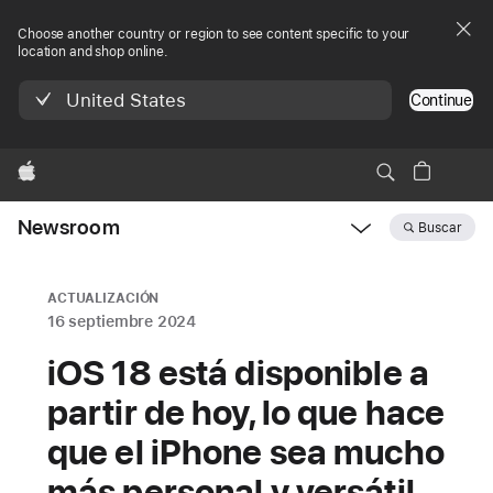
Choose another country or region to see content specific to your
location and shop online.
United States
Continue
Apple
Newsroom
Buscar
Open
Newsroom
navigation
ACTUALIZACIÓN
16 septiembre 2024
iOS 18 está disponible a
partir de hoy, lo que hace
que el iPhone sea mucho
más personal y versátil