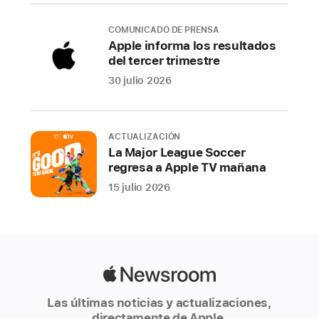
más
COMUNICADO DE PRENSA
versátil
Apple informa los resultados
e
del tercer trimestre
inteligente
30 julio 2026
que
nunca,
y
ACTUALIZACIÓN
a
La Major League Soccer
partir
regresa a Apple TV mañana
de
15 julio 2026
hoy
puedes
descargarlo
como
una
Apple
actualización
Newsroom
de
Las últimas noticias y actualizaciones,
directamente de Apple.
software