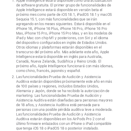
disponible
Apple Intelligence estará disponible como una actualización
de software gratuita. El primer grupo de funcionalidades de
para
Apple Intelligence estará disponible en versión beta el
próximo mes como parte de iOS 18.1, iPadOS 18.1 y macOS
llevar
Sequoia 15.1, con más funcionalidades que se irán
el
agregando en los meses siguientes. Estará disponible en el
iPhone 16, iPhone 16 Plus, iPhone 16 Pro, iPhone 16 Pro
iPad
Max, iPhone 15 Pro, iPhone 15 Pro Max, y en los modelos de
al
iPad y Mac con chip M1 y posteriores, con Siri y el idioma
del dispositivo configurados en inglés de Estados Unidos.
siguiente
Otros idiomas y plataformas estarán disponibles en el
nivel,
transcurso del próximo año. Más adelante este año, Apple
Intelligence estará disponible en inglés para Australia,
con
Canadá, Nueva Zelanda, Sudáfrica y Reino Unido. El
nuevas
próximo año, Apple Intelligence funcionará con más idiomas,
como chino, francés, japonés y español.
y
Las funcionalidades Prueba de Audición y Asistencia
poderosas
Auditiva estarán disponibles próximamente este año en más
de 100 países y regiones, incluidos Estados Unidos,
funcionalidades
Alemania y Japón, donde se ha recibido la autorización de
de
marketing. Las funcionalidades Prueba de Audición y
Asistencia Auditiva están diseñadas para personas mayores
inteligencia
de 18 años, y Asistencia Auditiva está pensada para
personas con una posible pérdida auditiva leve a moderada.
y
Las funcionalidades Prueba de Audición y Asistencia
experiencias
Auditiva estarán disponibles en los AirPods Pro 2 con el
último firmware enlazados con un iPhone o iPad compatible
diseñadas
que tenga iOS 18 o iPadOS 18 o posterior instalado.