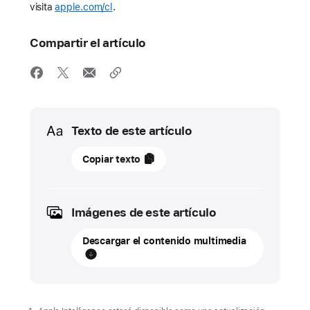
visita
apple.com/cl
.
Compartir el artículo
Media
Texto de este artículo
16
Copiar texto
septiembre
2024
Imágenes de este artículo
ACTUALIZACIÓN
Descargar el contenido multimedia
iPadOS
18
ya
está