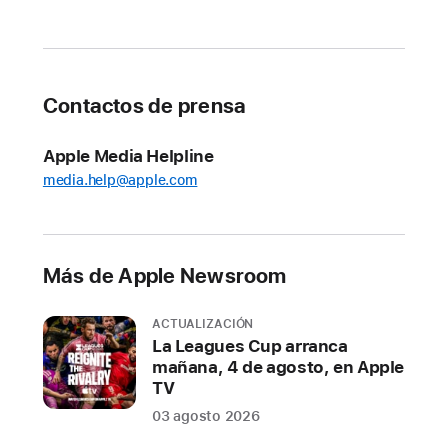
para
el
Apple
Pencil
Contactos de prensa
Con
i
Apple Media Helpline
P
media.help@apple.com
a
d
O
S
1
Más de Apple Newsroom
8
,
ACTUALIZACIÓN
la
La Leagues Cup arranca
mañana, 4 de agosto, en Apple
experiencia
TV
del
03 agosto 2026
iPad
es