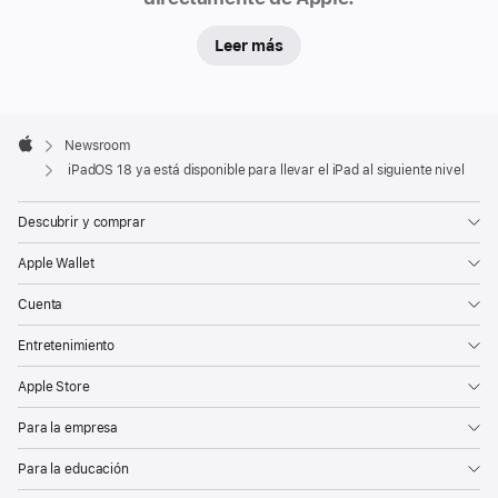
gratuita,
Leer más
que
permitirá
a
Apple
los
Footer

Newsroom
usuarios
Apple
iPadOS 18 ya está disponible para llevar el iPad al siguiente nivel
hacer
de
Descubrir y comprar
todo
Apple Wallet
más
fácilmente
Cuenta
gracias
Entretenimiento
a
las
Apple Store
nuevas
Para la empresa
funcionalidades
diseñadas
Para la educación