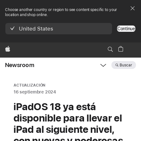
Choose another country or region to see content specific to your
location and shop online.
United States
Continue
Apple
Newsroom
Buscar
Open
Newsroom
navigation
ACTUALIZACIÓN
16 septiembre 2024
iPadOS 18 ya está
disponible para llevar el
iPad al siguiente nivel,
con nuevas y poderosas