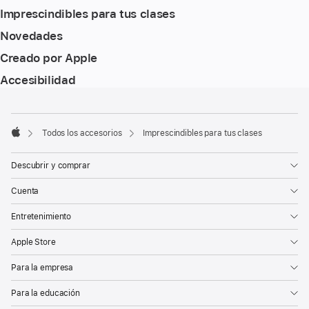
Imprescindibles para tus clases
Novedades
Creado por Apple
Accesibilidad
Nota
Notas
a
a
pie
pie
Todos los accesorios
Imprescindibles para tus clases
de
Apple
de
página
página
Descubrir y comprar
Cuenta
Entretenimiento
Apple Store
Para la empresa
Para la educación