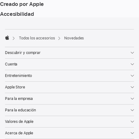
Creado por Apple
Accesibilidad
Nota
Notas
a
a
pie
pie
Todos los accesorios
Novedades
de
Apple
de
página
página
Descubrir y comprar
Cuenta
Entretenimiento
Apple Store
Para la empresa
Para la educación
Valores de Apple
Acerca de Apple