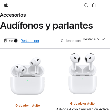
Apple
Accesorios
Audífonos y parlantes
Ordenar por
Filtrar
Restablecer
Ordenar por
:
1
filters active
Grabado gratuito
Grabado gratuito
AirPods 4 con Cancelación Activa