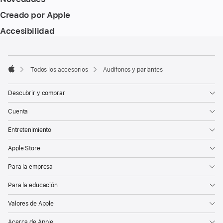
Creado por Apple
Accesibilidad
Nota
Notas
a
a
pie
pie
Todos los accesorios
Audífonos y parlantes
de
Apple
de
página
página
Descubrir y comprar
Cuenta
Entretenimiento
Apple Store
Para la empresa
Para la educación
Valores de Apple
Acerca de Apple