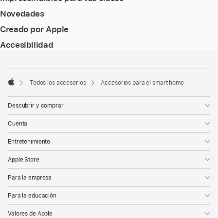
Novedades
Creado por Apple
Accesibilidad
Nota
Notas
a
a
pie
pie
Todos los accesorios
Accesorios para el smart home
de
Apple
de
página
página
Descubrir y comprar
Cuenta
Entretenimiento
Apple Store
Para la empresa
Para la educación
Valores de Apple