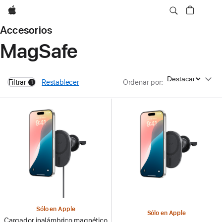
Apple
Accesorios
MagSafe
Ordenar por
Filtrar
Restablecer
Ordenar por
:
1
filters active
Sólo en Apple
Sólo en Apple
Cargador inalámbrico magnético