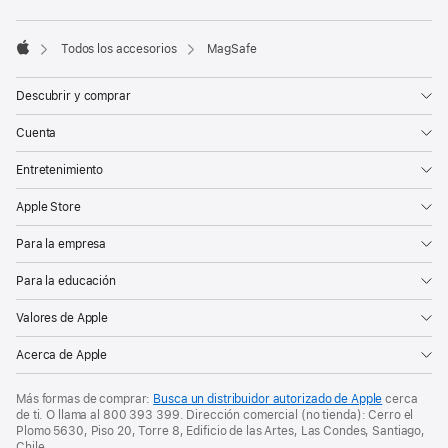
Nota
Notas
a
a
pie
pie
Todos los accesorios
MagSafe
de
Apple
de
página
página
Descubrir y comprar
Cuenta
Entretenimiento
Apple Store
Para la empresa
Para la educación
Valores de Apple
Acerca de Apple
Más formas de comprar:
Busca un distribuidor autorizado de Apple
cerca
de ti. O
llama al
800 393 399
. Dirección comercial (no tienda): Cerro el
Plomo 5630, Piso 20, Torre 8, Edificio de las Artes, Las Condes, Santiago,
Chile