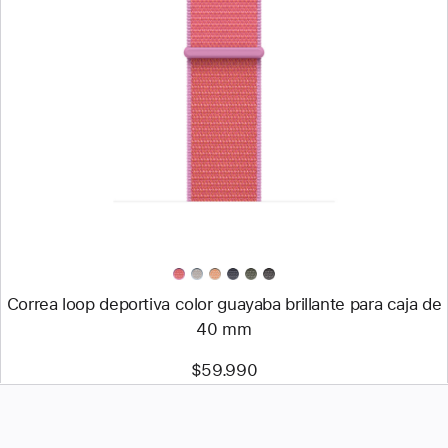
Anterior
Imagen
-
Correa
loop
deportiva
color
guayaba
brillante
para
caja
de
40 mm
Correa loop deportiva color guayaba brillante para caja de
40 mm
$59.990