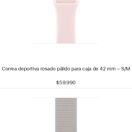
-
Correa
deportiva
rosado
pálido
para
caja
de
42 mm
–
S/M
Correa deportiva rosado pálido para caja de 42 mm – S/M
$59.990