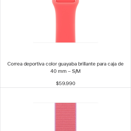
-
Correa
deportiva
color
guayaba
brillante
para
caja
de
40 mm
–
S/M
Correa deportiva color guayaba brillante para caja de
40 mm – S/M
$59.990