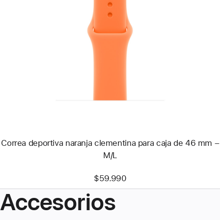
Anterior
Imagen
-
Correa
deportiva
naranja
clementina
para
caja
de
46 mm
–
M/L
Correa deportiva naranja clementina para caja de 46 mm –
M/L
$59.990
Accesorios