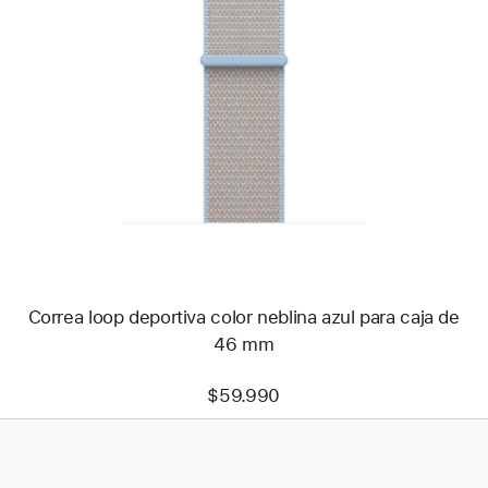
Anterior
Imagen
-
Correa
loop
deportiva
color
neblina
azul
para
caja
de
46 mm
Correa loop deportiva color neblina azul para caja de
46 mm
$59.990