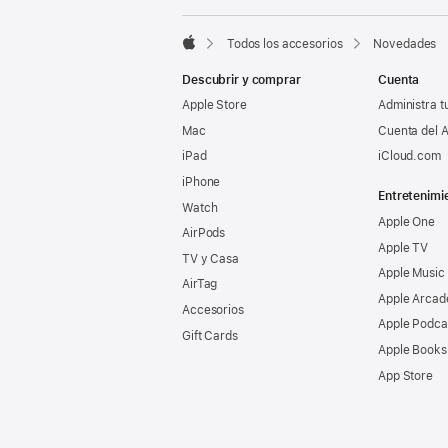
Notas
a
a
pie
pie
Todos los accesorios
Novedades
de
Apple
de
página
Descubrir y comprar
Cuenta
página
Apple Store
Administra t
Mac
Cuenta del A
iPad
iCloud.com
iPhone
Entretenimi
Watch
Apple One
AirPods
Apple TV
TV y Casa
Apple Music
AirTag
Apple Arcad
Accesorios
Apple Podca
Gift Cards
Apple Books
App Store