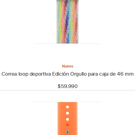
-
Correa
loop
deportiva
Edición
Orgullo
para
caja
de
46 mm
Nuevo
Correa loop deportiva Edición Orgullo para caja de 46 mm
$59.990