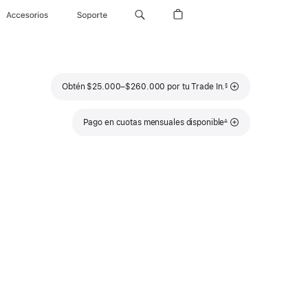
Accesorios
Soporte
Nota
Obtén $25.000–$260.000 por tu Trade In.
§
a
pie
de
página
Nota
Pago en cuotas mensuales disponible
∆
a
pie
de
página