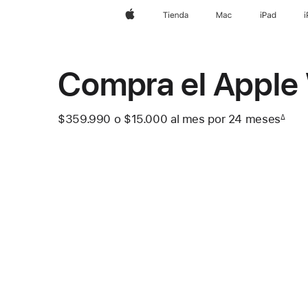
Apple
Tienda
Mac
iPad
Compra el Apple
$359.990
o $15.000
al mes
 al mes
por 24
meses
mes
∆
 Nota a pie de página 