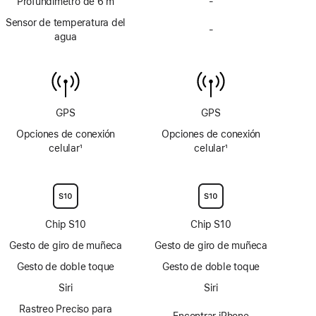
pie
Profundímetro de 6 m
pie
-
Sin
de
de
profundímetro
Sensor de temperatura del
página
página
-
de
Sin
agua
6 m
sensor
de
temperatura
del
agua
GPS
GPS
Opciones de conexión
Opciones de conexión
celular
1
celular
1
Nota
Nota
a
a
pie
pie
de
de
página
página
Chip S10
Chip S10
Gesto de giro de muñeca
Gesto de giro de muñeca
Gesto de doble toque
Gesto de doble toque
Siri
Siri
Rastreo Preciso para