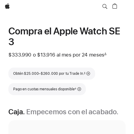
Apple
Compra el Apple Watch SE
3
$333.990
o $13.916
al mes
 al mes
por 24
meses
meses
∆
 Nota a pie de página 
Nota a pie de página
Obtén $25.000–$260.000 por tu Trade In.
§
Nota a pie de página
Pago en cuotas mensuales disponible
∆
Caja.
Empecemos con el acabado.