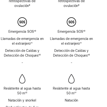
retrospectivas de
retrospectivas de
página
página
ovulación
9
ovulación
9
Nota
Nota
a
a
pie
pie
de
de
página
página
Emergencia SOS
10
Emergencia SOS
10
Nota
Nota
Llamadas de emergencia en
Llamadas de emergencia en
a
a
el extranjero
11
el extranjero
11
pie
pie
Nota
Nota
Detección de Caídas y
de
Detección de Caídas y
de
a
a
Detección de Choques
página
10
Detección de Choques
página
10
pie
pie
Nota
Nota
de
-
Sin
de
-
Sin
a
a
página
sirena
página
sirena
pie
pie
de
de
página
página
Resistente al agua hasta
Resistente al agua hasta
50 m
12
50 m
17
Nota
Nota
Natación y snorkel
Natación
a
a