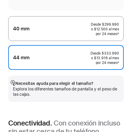
Desde
$299.990
40 mm
o $12.500
al mes
 al mes
por 24
meses
meses
∆
 Nota a pie de página 
Desde
$333.990
44 mm
o $13.916
al mes
 al mes
por 24
meses
meses
∆
 Nota a pie de página 
¿Necesitas ayuda para elegir el tamaño?
Mostrar
Explora los diferentes tamaños de pantalla y el peso de
más
las cajas.
Conectividad.
Con conexión incluso
sin estar cerca de tu teléfono.