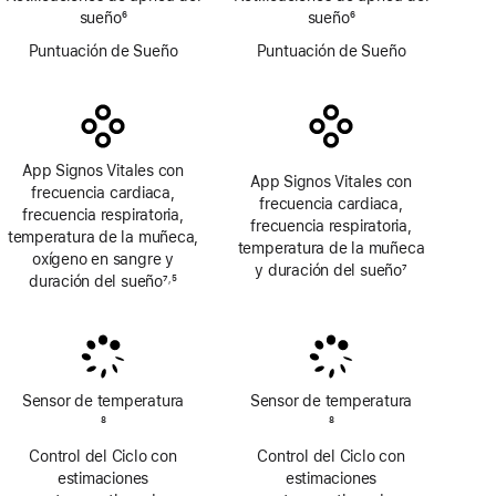
sueño
6
sueño
6
Nota
Nota
Puntuación de Sueño
Puntuación de Sueño
a
a
pie
pie
de
de
página
página
App Signos Vitales con
App Signos Vitales con
frecuencia cardiaca,
frecuencia cardiaca,
frecuencia respiratoria,
frecuencia respiratoria,
temperatura de la muñeca,
temperatura de la muñeca
oxígeno en sangre y
y duración del sueño
7
duración del sueño
7
5
,
Nota
Nota
Nota
a
a
a
pie
pie
pie
de
de
de
página
página
página
Sensor de temperatura
Sensor de temperatura
Nota
8
Nota
8
a
a
Control del Ciclo con
Control del Ciclo con
pie
pie
estimaciones
estimaciones
de
de