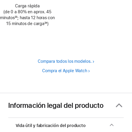
pie
Nota
de
Carga rápida
a
(de 0 a 80% en aprox. 45
página
pie
minutos
23
; hasta 12 horas con
de
Nota
15 minutos de carga
24
)
página
a
Nota
pie
a
de
pie
página
de
página
Compara todos los modelos.
Compra el Apple Watch
Información legal del producto
Vida útil y fabricación del producto