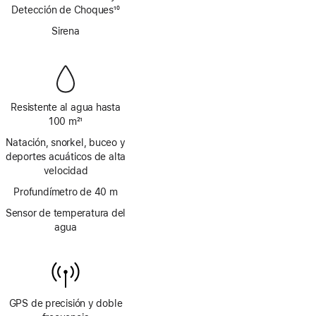
a
Detección de Choques
página
10
pie
Nota
de
Sirena
a
página
pie
de
página
Resistente al agua hasta
100 m
21
Nota
Natación, snorkel, buceo y
a
deportes acuáticos de alta
pie
velocidad
de
página
Profundímetro de 40 m
Sensor de temperatura del
agua
GPS de precisión y doble