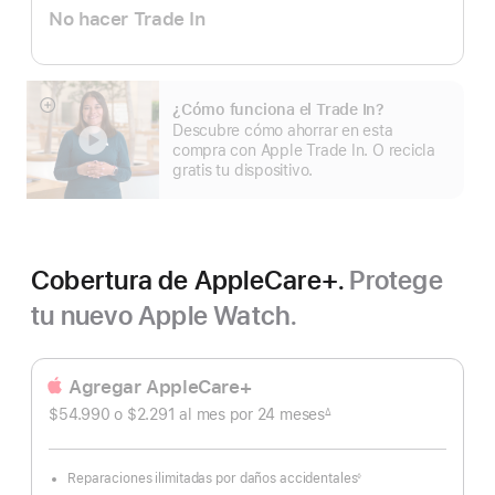
No hacer Trade In
¿Cómo funciona el Trade In?
Mostrar
Descubre cómo ahorrar en esta
más
compra con Apple Trade In. O recicla
gratis tu dispositivo.
Cobertura de AppleCare+.
Protege
tu nuevo Apple Watch.
Agregar AppleCare+
$54.990 o $2.291
al mes
Al
por 24
meses
meses
∆
Nota
mes
a
pie
de
página
Reparaciones ilimitadas por daños accidentales
◊
Nota