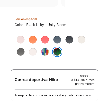
Edición especial
Elige
Color - Black Unity - Unity Bloom
un
color:
Rosado
Naranja
Guayaba
Azul
Medianoche
Blanco
pálido
clementina
brillante
ancla
estelar
Gris
Rosado
Edición
piedra
rubor
Orgullo
Black Unity - Unity Bloom
$333.990
Correa deportiva Nike
o $13.916
al mes
 al mes
por 24
meses
meses
∆
 Nota a pie de página 
Transpirable, con cierre de encastre y material reciclado