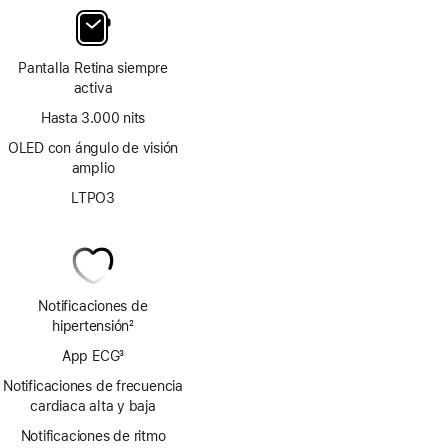
Pantalla Retina siempre
activa
Hasta 3.000 nits
OLED con ángulo de visión
amplio
LTPO3
Notificaciones de
hipertensión
2
Nota
App ECG
3
a
Nota
pie
Notificaciones de frecuencia
a
de
cardiaca alta y baja
pie
página
Notificaciones de ritmo
de