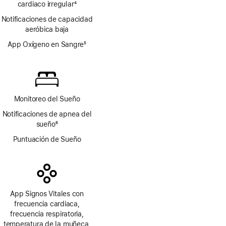
cardiaco irregular
página
4
Nota
Notificaciones de capacidad
a
aeróbica baja
pie
de
App Oxígeno en Sangre
5
página
Nota
a
pie
de
página
Monitoreo del Sueño
Notificaciones de apnea del
sueño
6
Nota
Puntuación de Sueño
a
pie
de
página
App Signos Vitales con
frecuencia cardiaca,
frecuencia respiratoria,
temperatura de la muñeca,