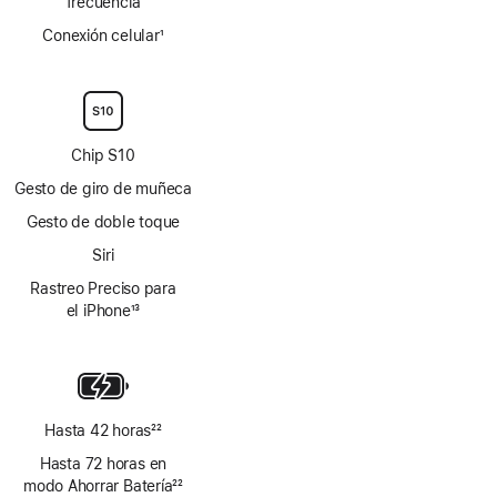
frecuencia
Conexión celular
1
Nota
a
pie
de
página
Chip S10
Gesto de giro de muñeca
Gesto de doble toque
Siri
Rastreo Preciso para
el iPhone
13
Nota
a
pie
de
página
Hasta 42 horas
22
Nota
Hasta 72 horas en
a
modo Ahorrar Batería
22