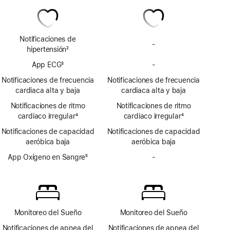
Notificaciones de
-
Sin
hipertensión
2
notificaciones
Nota
App ECG
3
-
de
Sin
a
Nota
hipertensión
app
pie
Notificaciones de frecuencia
Notificaciones de frecuencia
a
ECG
de
cardiaca alta y baja
cardiaca alta y baja
pie
página
Notificaciones de ritmo
de
Notificaciones de ritmo
cardiaco irregular
página
4
cardiaco irregular
4
Nota
Nota
Notificaciones de capacidad
Notificaciones de capacidad
a
a
aeróbica baja
aeróbica baja
pie
pie
de
App Oxígeno en Sangre
5
de
-
Sin
página
Nota
página
app
a
Oxígeno
pie
en
de
Sangre
página
Monitoreo del Sueño
Monitoreo del Sueño
Notificaciones de apnea del
Notificaciones de apnea del