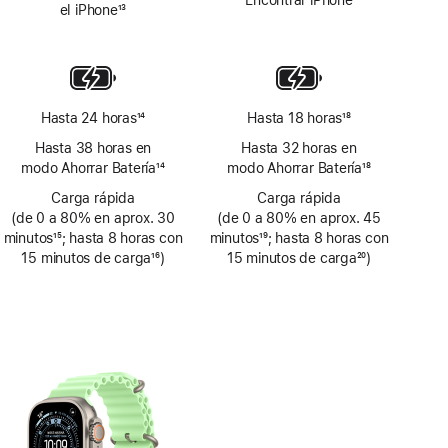
Encontrar iPhone
el iPhone
13
Nota
a
pie
de
página
Hasta 24 horas
14
Hasta 18 horas
18
Nota
Nota
Hasta 38 horas en
Hasta 32 horas en
a
a
modo Ahorrar Batería
14
modo Ahorrar Batería
18
pie
pie
Nota
Nota
de
Carga rápida
de
Carga rápida
a
a
(de 0 a 80% en aprox. 30
página
(de 0 a 80% en aprox. 45
página
pie
pie
minutos
15
; hasta 8 horas con
minutos
19
; hasta 8 horas con
de
de
Nota
15 minutos de carga
16
)
Nota
15 minutos de carga
20
)
página
página
a
Nota
a
Nota
pie
a
pie
a
de
pie
de
pie
página
de
página
de
página
página