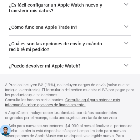
¿Es fácil configurar un Apple Watch nuevo y
transferir mis datos?
¿Cómo funciona Apple Trade In?
¿Cuáles son las opciones de envío y cuándo
recibiré mi pedido?
¿Puedo devolver mi Apple Watch?
Nota
Notas
Nota
∆ Precios incluyen IVA (19%); no incluyen cargos de envío (salvo que se
a
a
a
indique lo contrario). El formulario del pedido muestra el IVA por pagar para
pie
pie
pie
los productos que selecciones.
de
de
Consulta los bancos participantes.
Consulta aquí para obtener más
de
página
página
información sobre opciones de financiamiento.
(Se
página
abre
Nota
◊ AppleCare+ incluye cobertura ilimitada por daños accidentales
en
a
originados por el manejo, cada uno sujeto a una tarifa de servicio.
una
pie
pestaña
Nota
±
Sólo para nuevas suscripciones. $4.990 al mes al finalizar el periodo de
de
nueva)
a
prueba. La oferta está disponible sólo por tiempo limitado para nuevas
página
pie
suscripciones de Apple Music con un dispositivo elegible nuevo. Para