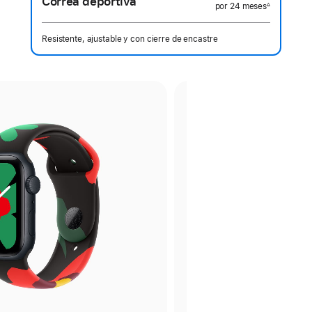
Correa deportiva
por 24
meses
meses
∆
 Nota a pie de página 
Resistente, ajustable y con cierre de encastre