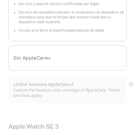
a
Servicio y soporte técnico certificados por Apple
pie
de
página
Servicio de reemplazo express: te enviaremos un dispositivo de
reemplazo para que no tengas que esperar hasta que tu
dispositivo esté reparado
Acceso prioritario al soporte especializado de Apple
Sin AppleCare+
¿Cómo funciona AppleCare+?
Mo
Explore the features and coverage of AppleCare. Terms
m
and fees apply.
Apple Watch SE 3