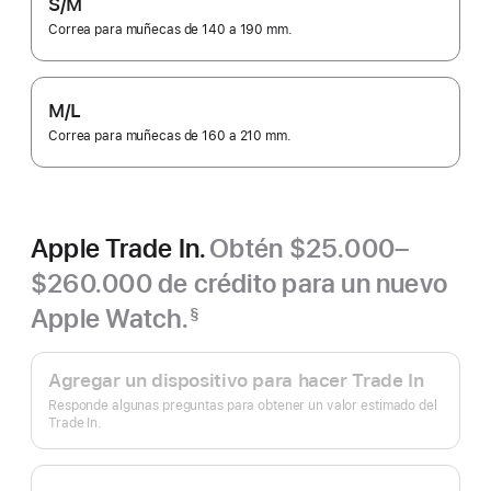
S/M
Correa para muñecas de 140 a 190 mm.
M/L
Correa para muñecas de 160 a 210 mm.
Apple Trade In.
Obtén $25.000–
$260.000 de crédito para un nuevo
Apple Watch.
§
Nota
Apple
a
pie
Trade
Agregar un dispositivo para hacer Trade In
de
In.
página
Responde algunas preguntas para obtener un valor estimado del
Trade In.