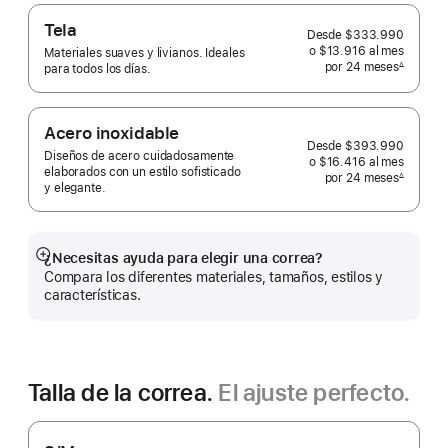
Tela
Desde
$333.990
o $13.916
al mes
 al mes
Materiales suaves y livianos. Ideales
por 24
meses
meses
∆
para todos los días.
 Nota a pie de página 
Acero inoxidable
Desde
$393.990
Diseños de acero cuidadosamente
o $16.416
al mes
 al mes
elaborados con un estilo sofisticado
por 24
meses
meses
∆
y elegante.
 Nota a pie de página 
¿Necesitas ayuda para elegir una correa?
Mostrar
Compara los diferentes materiales, tamaños, estilos y
más
características.
Talla de la correa.
El ajuste perfecto.