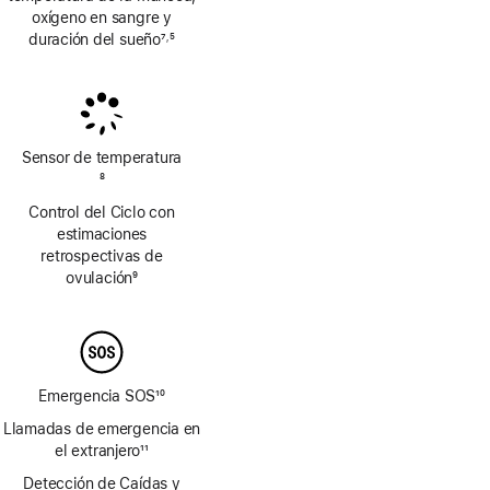
oxígeno en sangre y
duración del sueño
7
5
,
Nota
Nota
a
a
pie
pie
de
de
página
página
Sensor de temperatura
Nota
8
a
Control del Ciclo con
pie
estimaciones
de
retrospectivas de
página
ovulación
9
Nota
a
pie
de
página
Emergencia SOS
10
Nota
Llamadas de emergencia en
a
el extranjero
11
pie
Nota
Detección de Caídas y
de