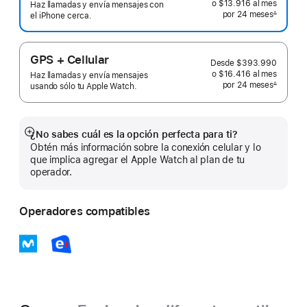
o $13.916
al mes
 al mes
Haz llamadas y envía mensajes con
por 24
meses
meses
∆
el iPhone cerca.
 Nota a pie de página 
GPS + Cellular
Desde
$393.990
o $16.416
al mes
 al mes
Haz llamadas y envía mensajes
por 24
meses
meses
∆
usando sólo tu Apple Watch.
 Nota a pie de página 
¿No sabes cuál es la opción perfecta para ti?
Mostrar
Obtén más información sobre la conexión celular y lo
más
que implica agregar el Apple Watch al plan de tu
operador.
Operadores compatibles