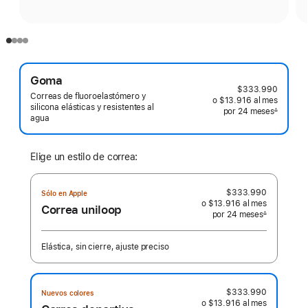
Goma
$333.990
Correas de fluoroelastómero y
o $13.916
al mes
 al mes
silicona elásticas y resistentes al
por 24
meses
meses
∆
agua
 Nota a pie de página 
Elige un estilo de correa:
$333.990
Sólo en Apple
o $13.916
al mes
 al mes
Correa uniloop
por 24
meses
meses
∆
 Nota a pie de página 
Elástica, sin cierre, ajuste preciso
$333.990
Nuevos colores
o $13.916
al mes
 al mes