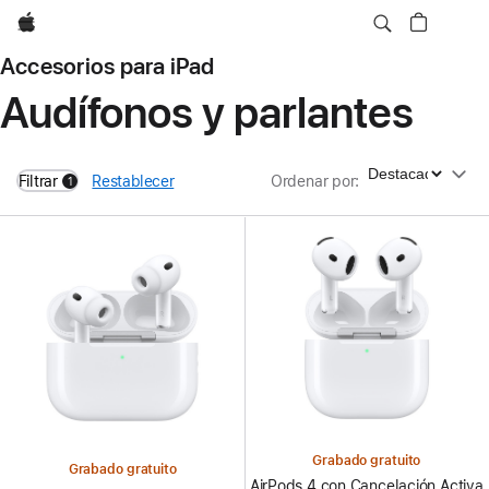
Apple
Accesorios para iPad
Audífonos y parlantes
Ordenar por
Filtrar
Restablecer
Ordenar por
:
1
filters active
Grabado gratuito
Grabado gratuito
AirPods 4 con Cancelación Activa