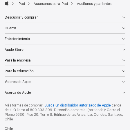
pie
pie
iPad
Accesorios para iPad
Audífonos y parlantes
de
Apple
de
página
página
Descubrir y comprar
Cuenta
Entretenimiento
Apple Store
Para la empresa
Para la educación
Valores de Apple
Acerca de Apple
Más formas de comprar:
Busca un distribuidor autorizado de Apple
cerca
de ti. O
llama al
800 393 399
. Dirección comercial (no tienda): Cerro el
Plomo 5630, Piso 20, Torre 8, Edificio de las Artes, Las Condes, Santiago,
Chile
Chile