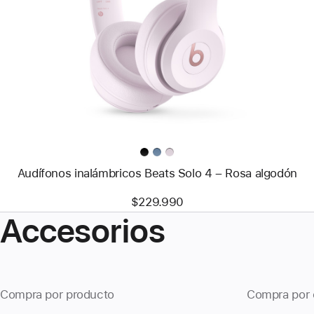
-
Audífonos
inalámbricos
Beats
Solo 4
–
Rosa
algodón
Audífonos inalámbricos Beats Solo 4 – Rosa algodón
$229.990
Accesorios
Compra por producto
Compra por 