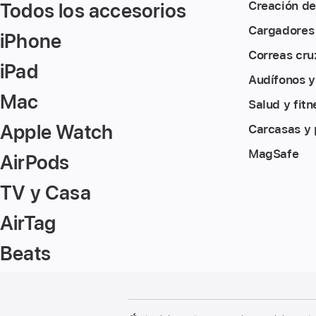
Todos los accesorios
Creación de
Cargadores
iPhone
Correas cru
iPad
Audífonos y
Mac
Salud y fitn
Apple Watch
Carcasas y 
MagSafe
AirPods
TV y Casa
AirTag
Beats
Nota
Notas
a
a
pie