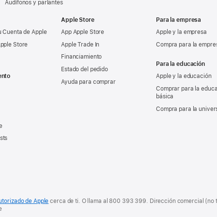
Audífonos y parlantes
Apple Store
Para la empresa
u Cuenta de Apple
App Apple Store
Apple y la empresa
pple Store
Apple Trade In
Compra para la empre
Financiamiento
Para la educación
Estado del pedido
ento
Apple y la educación
Ayuda para comprar
Comprar para la educ
básica
Compra para la univer
e
sts
utorizado de Apple
cerca de ti. O
llama al
800 393 399
. Dirección comercial (no 
e