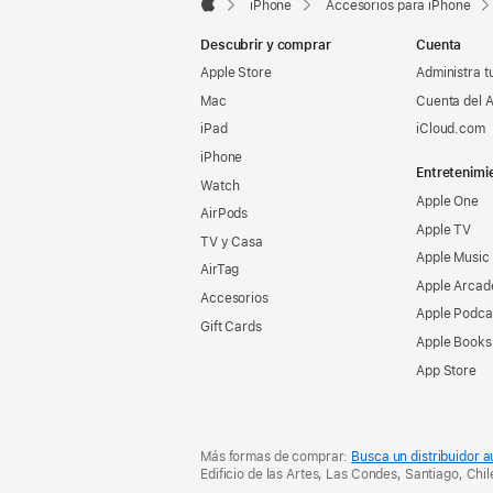
pie
iPhone
Accesorios para iPhone
de
Apple
de
página
Descubrir y comprar
Cuenta
página
Apple Store
Administra t
Mac
Cuenta del A
iPad
iCloud.com
iPhone
Entretenimi
Watch
Apple One
AirPods
Apple TV
TV y Casa
Apple Music
AirTag
Apple Arcad
Accesorios
Apple Podca
Gift Cards
Apple Books
App Store
Más formas de comprar:
Busca un distribuidor a
Edificio de las Artes, Las Condes, Santiago, Chil