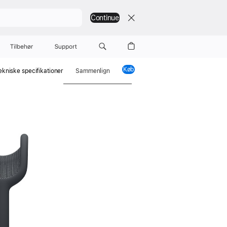
Continue
Tilbehør
Support
Køb
AirPods Max 2
ekniske specifi­kationer
Sam­menlign