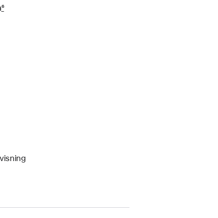
a
6
­visning