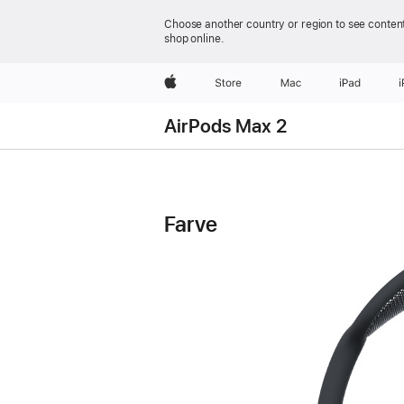
Choose another country or region to see content
shop online.
Apple
Store
Mac
iPad
AirPods Max 2
AirPods Max 2
AirPods Max 2
–
Farve
Tekniske
specifi­
kationer