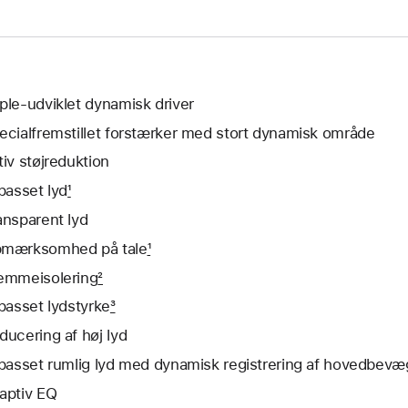
ple-udviklet dynamisk driver
ecialfremstillet for­stærker med stort dynamisk område
tiv støj­reduktion
lpasset lyd
1
ansparent lyd
mærk­somhed på tale
1
emmeisolering
2
lpasset lydstyrke
3
ducering af høj lyd
lpasset rumlig lyd med dynamisk registrering af hoved­bevæg
aptiv EQ