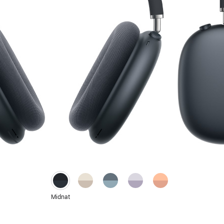
Stjerneskær
Blå
Lilla
Orange
Midnat