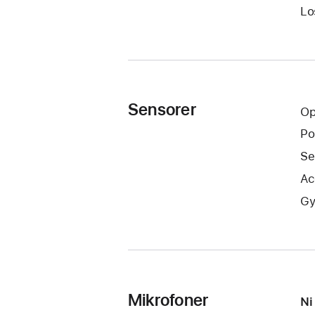
Lo
Sensorer
Op
Po
Se
Ac
Gy
Mikro­foner
Ni