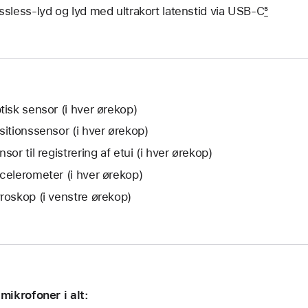
ssless-lyd og lyd med ultrakort latenstid via USB‑C
5
tisk sensor (i hver ørekop)
sitionssensor (i hver ørekop)
nsor til registrering af etui (i hver ørekop)
celerometer (i hver ørekop)
roskop (i venstre ørekop)
 mikro­foner i alt: