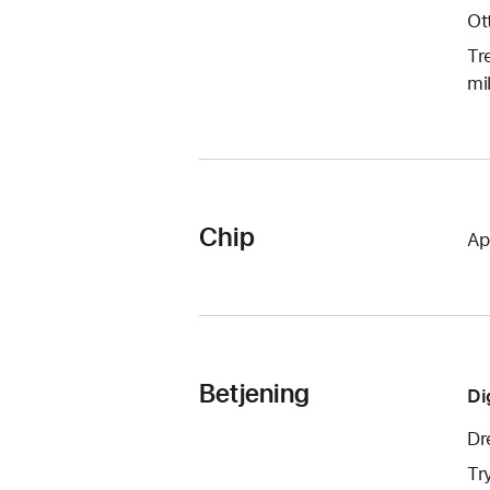
Ott
Tr
mi
Chip
Ap
Betjening
Di
Dr
Tr