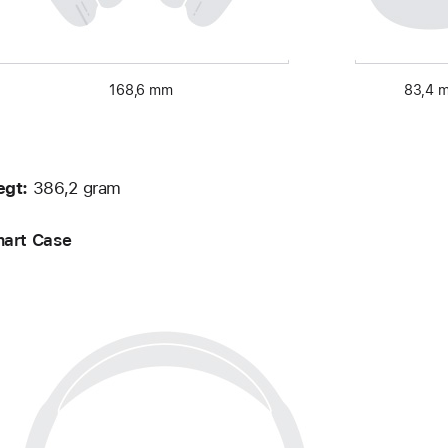
168,6 mm
83,4 
gt:
386,2 gram
art Case