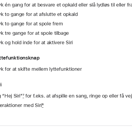
k én gang for at besvare et opkald eller slå lydløs til eller fr
yk to gange for at afslutte et opkald
yk to gange for at spole frem
yk tre gange for at spole tilbage
yk og hold inde for at aktivere Siri
ttefunktionsknap
yk for at skifte mellem lytte­funktioner
i
 “Hej Siri”
7
for f.eks. at afspille en sang, ringe op eller få vej
teraktioner med Siri
8