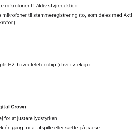
e mikro­foner til Aktiv støj­reduktion
e mikro­foner til stemmeregistrering (to, som deles med Akti
krofon)
ple H2-hovedtelefonchip (i hver ørekop)
gital Crown
ej for at justere lydstyrken
yk én gang for at afspille eller sætte på pause