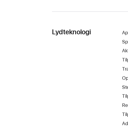
Lyd­teknologi
Ap
Sp
Ak
Ti
Tr
Op
St
Ti
Re
Ti
Ad