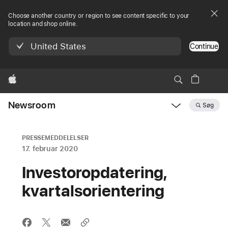
Choose another country or region to see content specific to your
location and shop online.
United States
Continue
Apple
Newsroom
Søg
Open
Newsroom
navigation
PRESSEMEDDELELSER
17. februar 2020
Investoropdatering,
kvartalsorientering