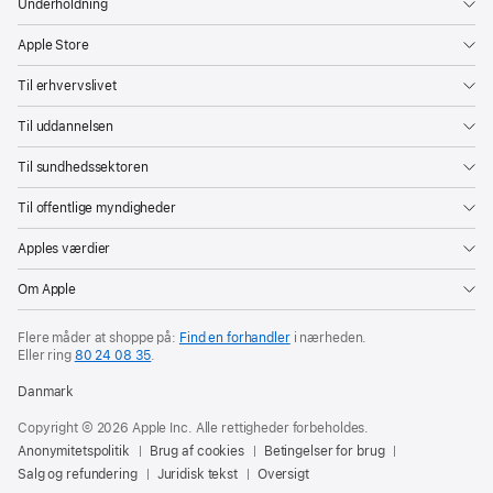
Underholdning
Apple Store
Til erhvervslivet
Til uddannelsen
Til sundhedssektoren
Til offentlige myndigheder
Apples værdier
Om Apple
Flere måder at shoppe på:
Find en forhandler
i nærheden.
Eller ring
80 24 08 35
.
Danmark
Copyright © 2026 Apple Inc. Alle rettigheder forbeholdes.
Anonymitetspolitik
Brug af cookies
Betingelser for brug
Salg og refundering
Juridisk tekst
Oversigt