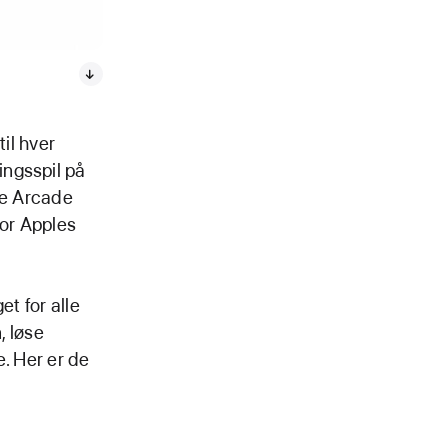
til hver
ingsspil på
le Arcade
vor Apples
et for alle
, løse
e. Her er de