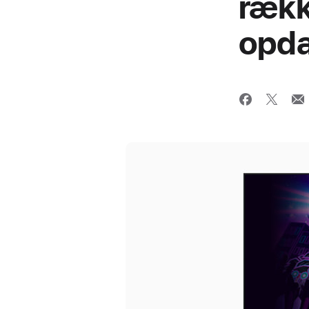
rækk
opda