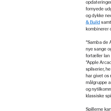
opdateringer
fornyede ud
og dykke ne
& Build
samt 
kombinerer d
“Samba de A
nye sange og
fortæller Ia
“Apple Arca
spilserier, 
har givet os 
målgruppe af 
og nytilkomn
klassiske spi
Spillerne ka