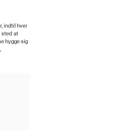
 indtil hver
t sted at
e hygge sig
,