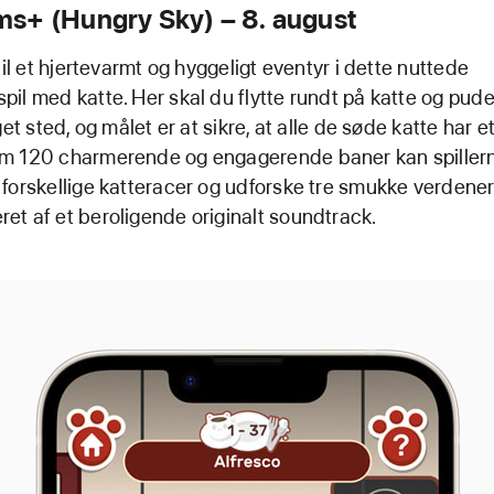
s+ (Hungry Sky) – 8. august
til et hjertevarmt og hyggeligt eventyr i dette nuttede
il med katte. Her skal du flytte rundt på katte og puder,
get sted, og målet er at sikre, at alle de søde katte har e
m 120 charmerende og engagerende baner kan spillern
forskellige katteracer og udforske tre smukke verdener
t af et beroligende originalt soundtrack.