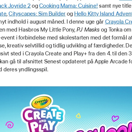
ack Joyride 2
og
Cooking Mama: Cuisine!
samt nye titl
ate
,
Cityscapes: Sim Builder
og
Hello Kitty Island Adven
 nyt indhold i august måned. I denne uge går
Crayola Cr
 med Hasbros My Little Pony,
PJ Masks
og Tonka om 
event i forbindelse med skolestarten med det formål 
e, kreativ selvtillid og tidlig udviklng af færdigheder. D
sivt sted i Crayola Create and Play+ fra den 4. til den 3
an gå til afsnittet Senest opdateret på Apple Arcade fo
d deres yndlingsspil.