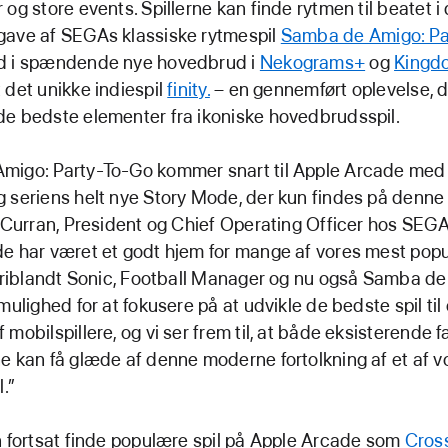
 og store events. Spillerne kan finde rytmen til beatet i
gave af SEGAs klassiske rytmespil
Samba de Amigo: Pa
d i spændende nye hovedbrud i
Nekograms+
og
Kingd
det unikke indiespil
finity.
–
en gennemført oplevelse, 
e bedste elementer fra ikoniske hovedbrudsspil.
migo: Party-To-Go kommer snart til Apple Arcade m
 seriens helt nye Story Mode, der kun findes på denne 
n Curran, President og Chief Operating Officer hos SEGA
de har været et godt hjem for mange af vores mest pop
heriblandt Sonic, Football Manager og nu også Samba de
mulighed for at fokusere på at udvikle de bedste spil til 
mobilspillere, og vi ser frem til, at både eksisterende f
e kan få glæde af denne moderne fortolkning af et af v
l.”
n fortsat finde populære spil på Apple Arcade som
Cros