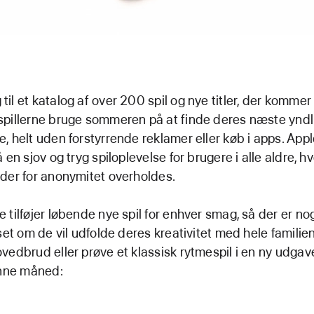
l et katalog af over 200 spil og nye titler, der kommer 
pillerne bruge sommeren på at finde deres næste yndl
, helt uden forstyrrende reklamer eller køb i apps. App
 en sjov og tryg spiloplevelse for brugere i alle aldre, h
der for anonymitet overholdes.
tilføjer løbende nye spil for enhver smag, så der er nog
set om de vil udfolde deres kreativitet med hele familien
vedbrud eller prøve et klassisk rytmespil i en ny udgav
denne måned: