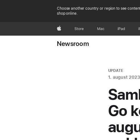
Choose another country or region to see content
shop online.
Apple
Store
Mac
iPad
Newsroom
UPDATE
1. august 2023
Samb
Go k
aug