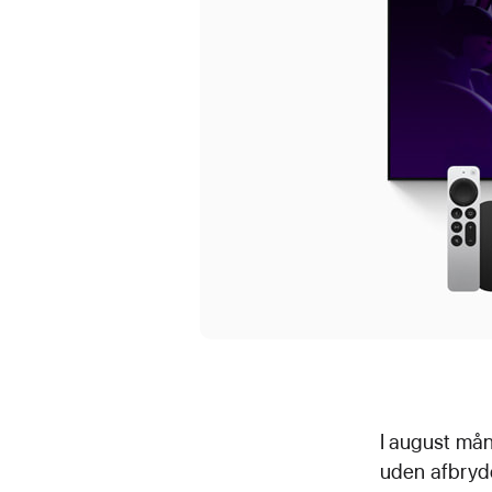
I august må
uden afbryde