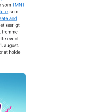
er som
TMNT
ture
, som
eate and
et særligt
at fremme
ette event
1. august.
r at holde