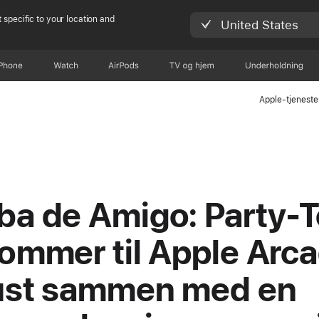
 specific to your location and
United States
iPhone
Watch
AirPods
TV og hjem
Underholdning
Apple-tjeneste
a de Amigo: Party-T
ommer til Apple Arca
ust sammen med en