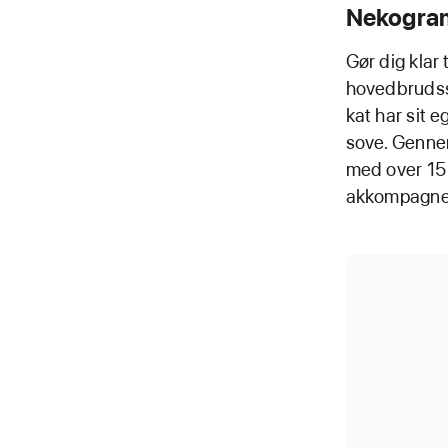
Nekogram
Gør dig klar 
hovedbrudssp
kat har sit e
sove. Genne
med over 15 
akkompagnere