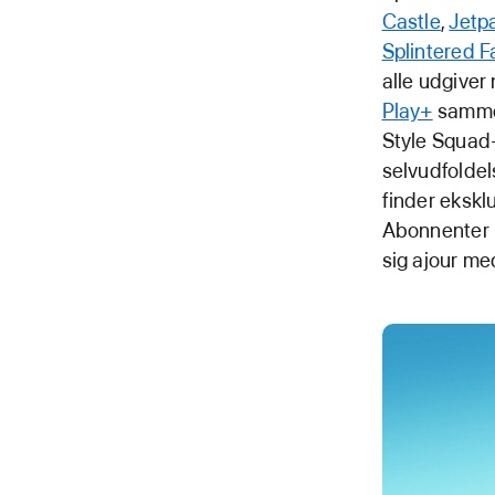
Castle
,
Jetp
Splintered F
alle udgiver
Play+
sammen
Style Squad-
selvudfoldels
finder eksklu
Abonnenter k
sig ajour me