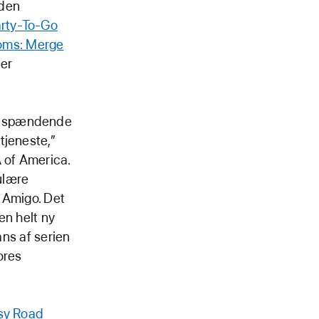
 den
rty-To-Go
oms: Merge
der
ed spændende
tjeneste,”
 of America.
ulære
 Amigo. Det
en helt ny
ans af serien
ores
sy Road