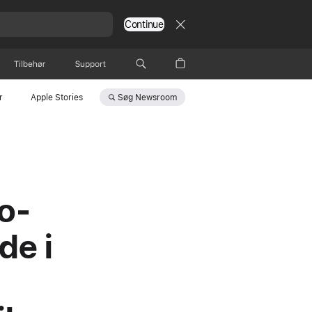
Continue
Tilbehør
Support
Søg
Newsroom
r
Apple Stories
o-
de i