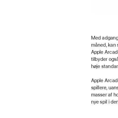
Med adgang ti
måned, kan s
Apple Arcade
tilbyder også
høje standar
Apple Arcade 
spillere, uan
masser af ho
nye spil i 