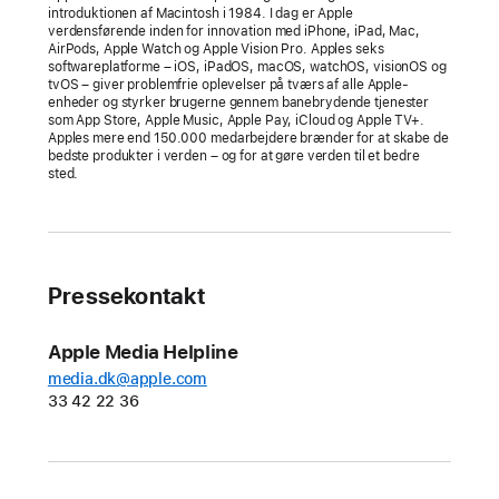
introduktionen af Macintosh i 1984. I dag er Apple
verdensførende inden for innovation med iPhone, iPad, Mac,
Apple
AirPods, Apple Watch og Apple Vision Pro. Apples seks
anerkender
softwareplatforme – iOS, iPadOS, macOS, watchOS, visionOS og
tvOS – giver problemfrie oplevelser på tværs af alle Apple-
årets
enheder og styrker brugerne gennem banebrydende tjenester
bedste
som App Store, Apple Music, Apple Pay, iCloud og Apple TV+.
Apples mere end 150.000 medarbejdere brænder for at skabe de
apps
bedste produkter i verden – og for at gøre verden til et bedre
og
sted.
spil
fra
17
talentfulde
Pressekontakt
udviklere,
der
Apple Media Helpline
har
media.dk@apple.com
skabt
33 42 22 36
enestående
oplevelser
til