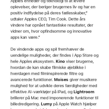
Apples enheder og teknologi til at levere
oplevelser, der beriger brugernes liv og har en
positiv indflydelse på deres fællesskaber,”
udtaler Apples CEO, Tim Cook. Dette års
vindere har opnået fantastiske resultater, der
vidner om, hvor opfindsomme og innovative
apps kan være.”
De vindende apps og spil fremhæver de
uendelige muligheder, der findes i App Store og
hele Apples økosystem.
Kino
viser brugerne,
hvordan de kan skabe filmiske øjeblikke i
hverdagen med filminspirerede filtre og
avancerede funktioner.
Moises
giver musikere
mulighed for at udvikle deres færdigheder med
effektive AI-værktøjer på iPad, og
Lightroom
brillerer på Mac med imponerende funktioner til
billedredigering.
Lumy
på Apple Watch
hjælper