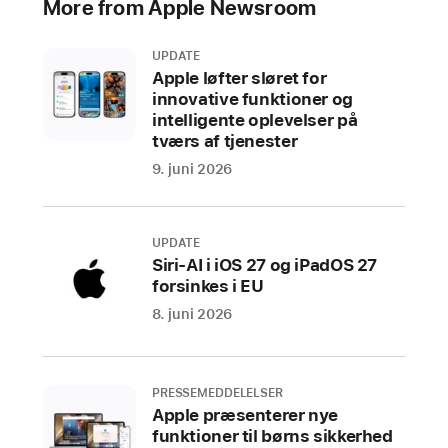
More from Apple Newsroom
brugerne
i
UPDATE
App Store
Apple løfter sløret for
innovative funktioner og
CUPERTINO,
intelligente oplevelser på
CALIFORNIEN
tværs af tjenester
9. juni 2026
Apple
har
i
UPDATE
dag
Siri-AI i iOS 27 og iPadOS 27
løftet
forsinkes i EU
sløret
8. juni 2026
for
vinderne
af
PRESSEMEDDELELSER
App Store Awards
Apple præsenterer nye
2024
funktioner til børns sikkerhed