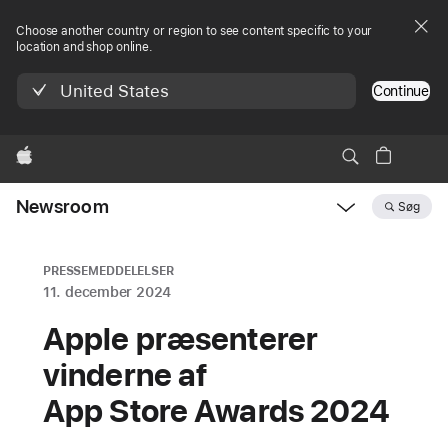
Choose another country or region to see content specific to your
location and shop online.
United States
Continue
Apple
Newsroom
Søg
Open
Newsroom
navigation
PRESSEMEDDELELSER
11. december 2024
Apple præsenterer
vinderne af
App Store Awards 2024