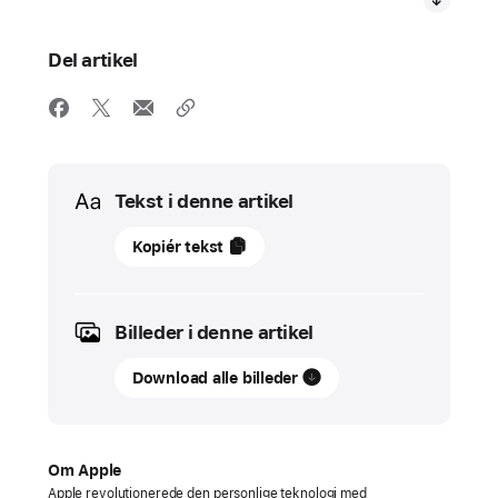
Del artikel
Media
Tekst i denne artikel
december
Kopiér tekst
2024
PRESSEMEDDELELSER
Billeder i denne artikel
Apple
Download alle billeder
præsenterer
vinderne
af
App Store Awards
Om Apple
2024
Apple revolutionerede den personlige teknologi med