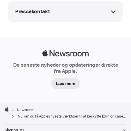
UPDATE
Pressekontakt
Nu
kan
du
Apple Media Helpline
få
media.dk@apple.com
Apples
33 42 22 36
nyeste
Apple
værktøjer
Newsroom
De seneste nyheder og opdateringer direkte
til
fra Apple.
at
hjælpe
Læs mere
med
at
beskytte
Apple
børn
Footer

Newsroom
Apple
og
Nu kan du få Apples nyeste værktøjer til at beskytte børn og unge online
unge
online
Shop og lær