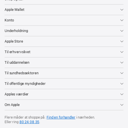
Apple Wallet
Apples
nyeste
Konto
og
Underholdning
udvidede
egenskaber
Apple Store
til
Til erhvervslivet
at
hjælpe
Til uddannelsen
forældre
Til sundhedssektoren
med
at
Til offentlige myndigheder
beskytte
Apples værdier
børn
og
Om Apple
unge
online
Flere måder at shoppe på:
Find en forhandler
i nærheden.
Eller ring
80 24 08 35
.
kan