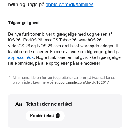
børn og unge på
apple.com/dk/families
.
Tilgængelighed
De nye funktioner bliver tilgængelige med udgivelsen af
iOS 26, iPadOS 26, macOS Tahoe 26, watchOS 26,
visionOS 26 og tvOS 26 som gratis softwareopdateringer til
kvalificerede enheder. Få mere at vide om tilgængelighed på
apple.com/dk
. Nogle funktioner er muligvis ikke tilgængelige
i alle områder, på alle sprog eller på alle modeller.
Minimumsalderen for kontooprettelse varierer på tværs af lande
og områder. Læs mere på
support.apple.com/da-dk/102617
.
Media
Tekst i denne artikel
september
Kopiér tekst
2025