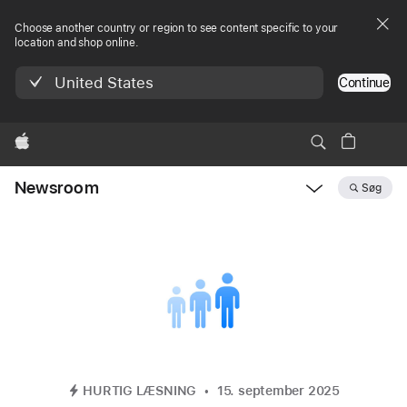
Choose another country or region to see content specific to your
location and shop online.
United States
Continue
Apple
Newsroom
Søg
Open
Newsroom
navigation
HURTIG LÆSNING
15. september 2025